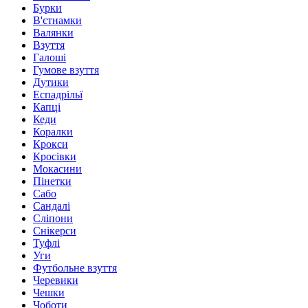
Бурки
В'єтнамки
Валянки
Взуття
Галоші
Гумове взуття
Дутики
Еспадрільї
Капці
Кеди
Коралки
Крокси
Кросівки
Мокасини
Пінетки
Сабо
Сандалі
Сліпони
Снікерси
Туфлі
Уги
Футбольне взуття
Черевики
Чешки
Чоботи