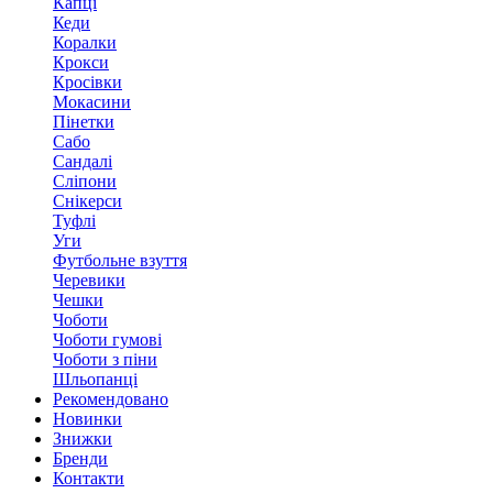
Капці
Кеди
Коралки
Крокси
Кросівки
Мокасини
Пінетки
Сабо
Сандалі
Сліпони
Снікерси
Туфлі
Уги
Футбольне взуття
Черевики
Чешки
Чоботи
Чоботи гумові
Чоботи з піни
Шльопанці
Рекомендовано
Новинки
Знижки
Бренди
Контакти