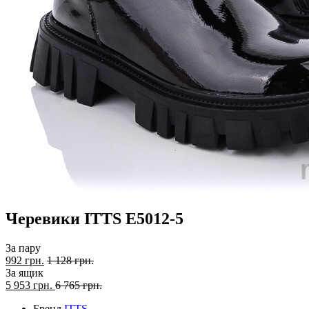
Черевики ITTS E5012-5
За пару
992 грн.
1 128 грн.
За ящик
5 953
грн.
6 765 грн.
Бренд
ITTS