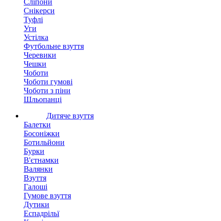
Сліпони
Снікерси
Туфлі
Уги
Устілка
Футбольне взуття
Черевики
Чешки
Чоботи
Чоботи гумові
Чоботи з піни
Шльопанці
Дитяче взуття
Балетки
Босоніжки
Ботильйони
Бурки
В'єтнамки
Валянки
Взуття
Галоші
Гумове взуття
Дутики
Еспадрільї