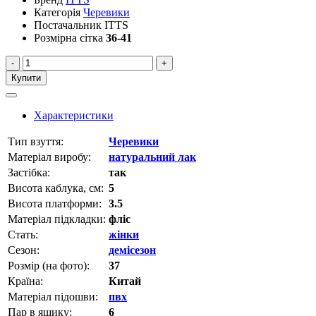
Категорія
Черевики
Постачальник
ITTS
Розмірна сітка
36-41
-
+
Купити
Характеристики
Тип взуття:
Черевики
Матеріал виробу:
натуральний лак
Застібка:
так
Висота каблука, см:
5
Висота платформи:
3.5
Матеріал підкладки:
фліс
Стать:
жінки
Сезон:
демісезон
Розмір (на фото):
37
Країна:
Китай
Матеріал підошви:
пвх
Пар в ящику:
6