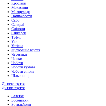
Кросівки
Мокасини
Місяцеходи
Напівчоботи
Сабо
Сандалі
Сліпони
Снікерси
Туфлі
Уги
Устілка
Футбольне взуття
Черевики
Чешки
Чоботи
Чоботи гумові
Чоботи з піни
Шльопанці
Дитяче взуття
Дитяче взуття
Балетки
Босоніжки
Ботильйони