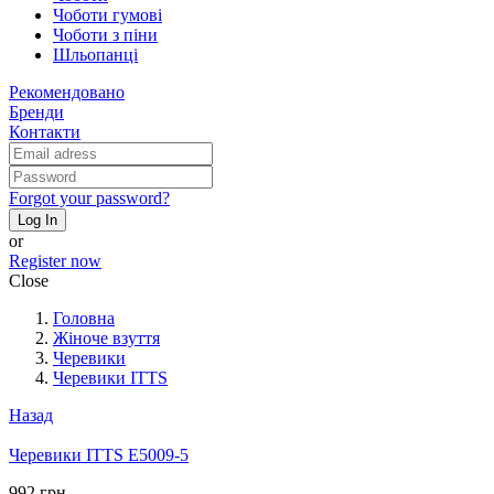
Чоботи гумові
Чоботи з піни
Шльопанці
Рекомендовано
Бренди
Контакти
Forgot your password?
Log In
or
Register now
Close
Головна
Жіноче взуття
Черевики
Черевики ITTS
Назад
Черевики ITTS E5009-5
992 грн.