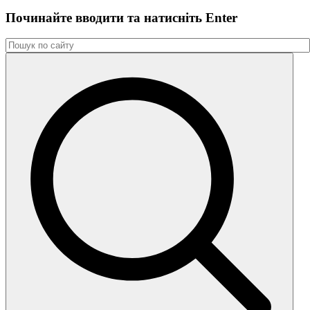
Починайте вводити та натиснiть Enter