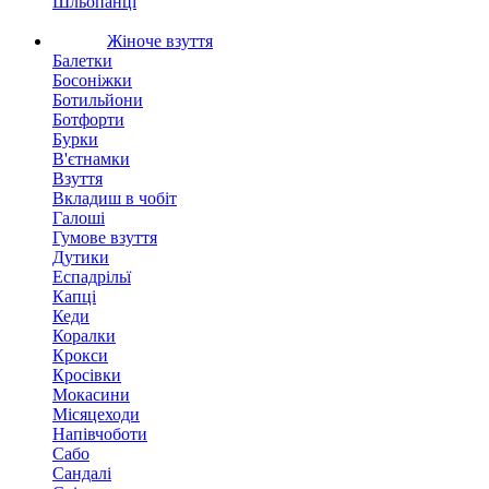
Шльопанці
Жіноче взуття
Балетки
Босоніжки
Ботильйони
Ботфорти
Бурки
В'єтнамки
Взуття
Вкладиш в чобіт
Галоші
Гумове взуття
Дутики
Еспадрільї
Капці
Кеди
Коралки
Крокси
Кросівки
Мокасини
Місяцеходи
Напівчоботи
Сабо
Сандалі