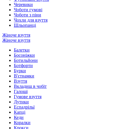
Черевики
Чоботи гумові
Чоботи з піни
Чохли для взуття
Шльопанці
Жіноче взуття
Жіноче взуття
Балетки
Босоніжки
Ботильйони
Ботфорти
Бурки
В'єтнамки
Взуття
Вкладиш в чобіт
Галоші
Гумове взуття
Дутики
Еспадрільї
Капці
Кеди
Коралки
Крокси