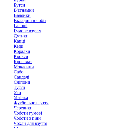
Бутси
В'єтнамки
Валянки
Вкладиш в чобіт
Галоші
Гумове взуття
Дутики
Капці
Кеди
Коралки
Крокси
Кросівки
Мокасини
Сабо
Сандалі
Сліпони
Туфлі
Уги
Устілка
Футбольне взуття
Черевики
Чоботи гумові
Чоботи з піни
Чохли для взуття