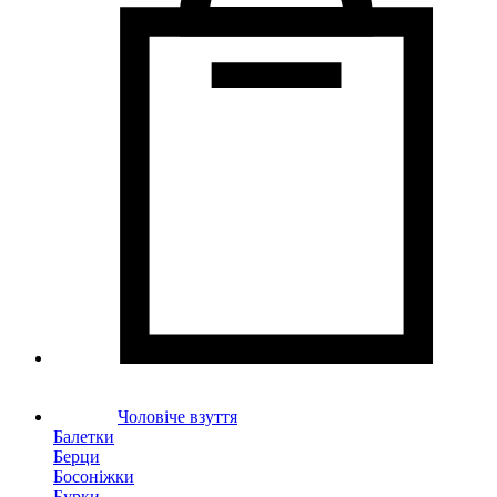
Чоловіче взуття
Балетки
Берци
Босоніжки
Бурки