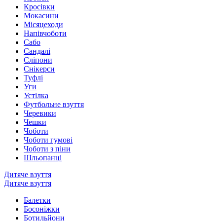
Кросівки
Мокасини
Місяцеходи
Напівчоботи
Сабо
Сандалі
Сліпони
Снікерси
Туфлі
Уги
Устілка
Футбольне взуття
Черевики
Чешки
Чоботи
Чоботи гумові
Чоботи з піни
Шльопанці
Дитяче взуття
Дитяче взуття
Балетки
Босоніжки
Ботильйони