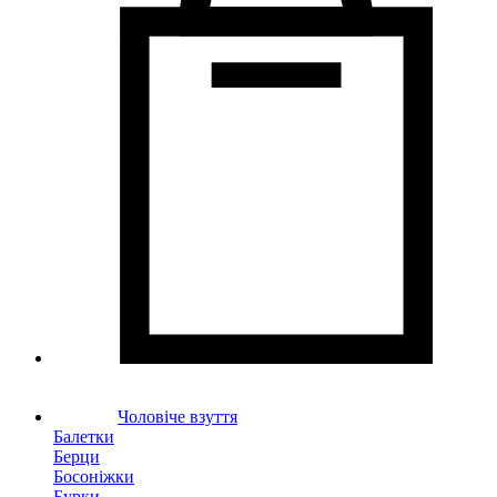
Чоловіче взуття
Балетки
Берци
Босоніжки
Бурки