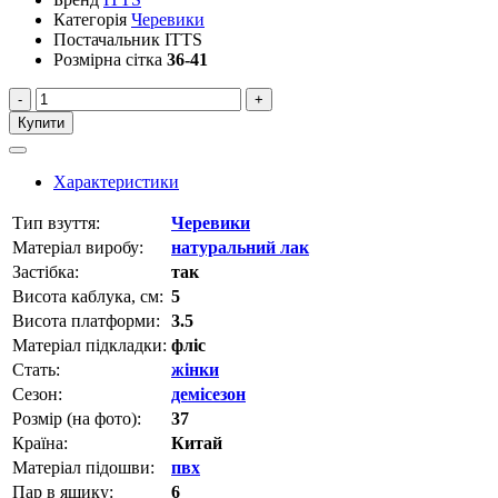
Категорія
Черевики
Постачальник
ITTS
Розмірна сітка
36-41
-
+
Купити
Характеристики
Тип взуття:
Черевики
Матеріал виробу:
натуральний лак
Застібка:
так
Висота каблука, см:
5
Висота платформи:
3.5
Матеріал підкладки:
фліс
Стать:
жінки
Сезон:
демісезон
Розмір (на фото):
37
Країна:
Китай
Матеріал підошви:
пвх
Пар в ящику:
6