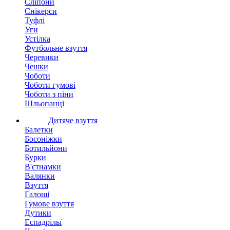
Сліпони
Снікерси
Туфлі
Уги
Устілка
Футбольне взуття
Черевики
Чешки
Чоботи
Чоботи гумові
Чоботи з піни
Шльопанці
Дитяче взуття
Балетки
Босоніжки
Ботильйони
Бурки
В'єтнамки
Валянки
Взуття
Галоші
Гумове взуття
Дутики
Еспадрільї