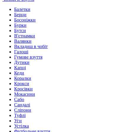
Балетки
Берци
Босоніжки
Бурки
Бутси
В'єтнамки
Валянки
Вкладиш в чобіт
Галоші
Гумове взуття
Дутики
Капці
Кеди
Коралки
Крокси
Кросівки
Мокасини
Сабо
Сандалі
Сліпони
Туфлі
Уги
Устілка
Футбольне взуття