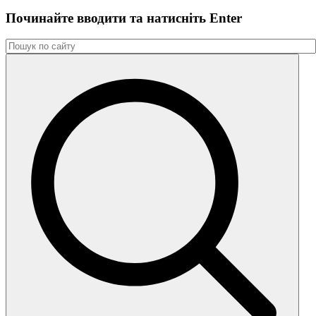
Починайте вводити та натиснiть Enter