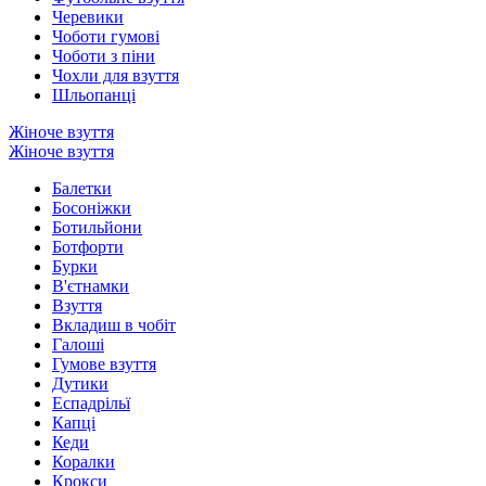
Черевики
Чоботи гумові
Чоботи з піни
Чохли для взуття
Шльопанці
Жіноче взуття
Жіноче взуття
Балетки
Босоніжки
Ботильйони
Ботфорти
Бурки
В'єтнамки
Взуття
Вкладиш в чобіт
Галоші
Гумове взуття
Дутики
Еспадрільї
Капці
Кеди
Коралки
Крокси