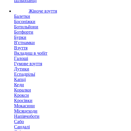
Шльопанці
Жіноче взуття
Балетки
Босоніжки
Ботильйони
Ботфорти
Бурки
В'єтнамки
Взуття
Вкладиш в чобіт
Галоші
Гумове взуття
Дутики
Еспадрільї
Капці
Кеди
Коралки
Крокси
Кросівки
Мокасини
Місяцеходи
Напівчоботи
Сабо
Сандалі