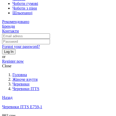
Чоботи гумові
Чоботи з піни
Шльопанці
Рекомендовано
Бренди
Контакти
Forgot your password?
Log In
or
Register now
Close
Головна
Жіноче взуття
Черевики
Черевики ITTS
Назад
Черевики ITTS E759-1
992 грн.