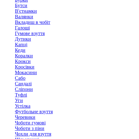
Бутси
В'єтнамки
Валянки
Вкладиш в чобіт
Галоші
Гумове взуття
Дутики
Капці
Кеди
Коралки
Крокси
Кросівки
Мокасини
Сабо
Сандалі
Сліпони
Туфлі
Уги
Устілка
Футбольне взуття
Черевики
Чоботи гумові
Чоботи з піни
Чохли для взуття