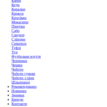
Капці
Кеди
Коралки
Крокси
Кросівки
Мокасини
Пінетки
Сабо
Сандалі
Сліпони
Снікерси
Туфлі
Уги
Футбольне взуття
Черевики
Чешки
Чоботи
Чоботи гумові
Чоботи з піни
Шльопанці
Рекомендовано
Новинки
Знижки
Бренди
Контакти