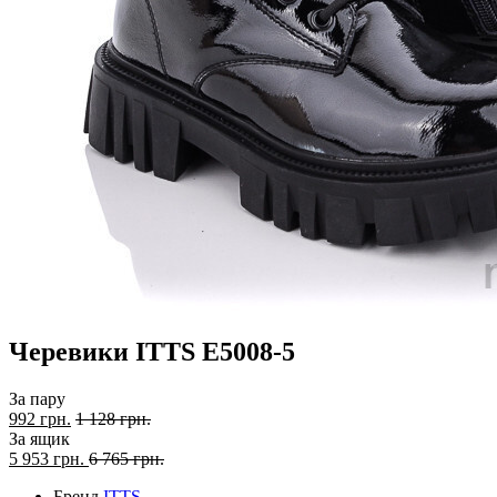
Черевики ITTS E5008-5
За пару
992 грн.
1 128 грн.
За ящик
5 953
грн.
6 765 грн.
Бренд
ITTS