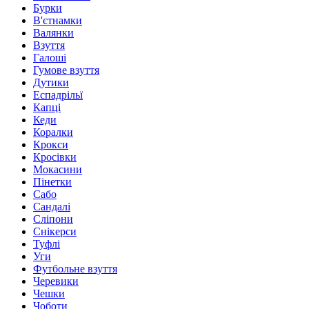
Бурки
В'єтнамки
Валянки
Взуття
Галоші
Гумове взуття
Дутики
Еспадрільї
Капці
Кеди
Коралки
Крокси
Кросівки
Мокасини
Пінетки
Сабо
Сандалі
Сліпони
Снікерси
Туфлі
Уги
Футбольне взуття
Черевики
Чешки
Чоботи