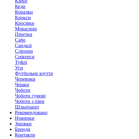
Капці
Кеди
Коралки
Крокси
Кросівки
Мокасини
Пінетки
Сабо
Сандалі
Сліпони
Снікерси
Туфлі
Уги
Футбольне взуття
Черевики
Чешки
Чоботи
Чоботи гумові
Чоботи з піни
Шльопанці
Рекомендовано
Новинки
Знижки
Бренди
Контакти