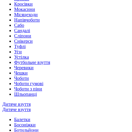
Кросівки
Мокасини
Місяцеходи
Напівчоботи
Сабо
Сандалі
Сліпони
Снікерси
Туфлі
Уги
Устілка
Футбольне взуття
Черевики
Чешки
Чоботи
Чоботи гумові
Чоботи з піни
Шльопанці
Дитяче взуття
Дитяче взуття
Балетки
Босоніжки
Ботильйони