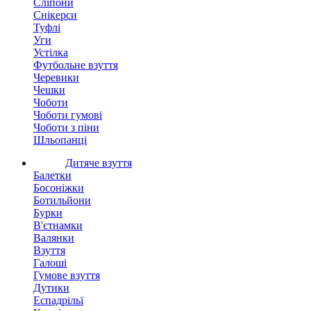
Сліпони
Снікерси
Туфлі
Уги
Устілка
Футбольне взуття
Черевики
Чешки
Чоботи
Чоботи гумові
Чоботи з піни
Шльопанці
Дитяче взуття
Балетки
Босоніжки
Ботильйони
Бурки
В'єтнамки
Валянки
Взуття
Галоші
Гумове взуття
Дутики
Еспадрільї