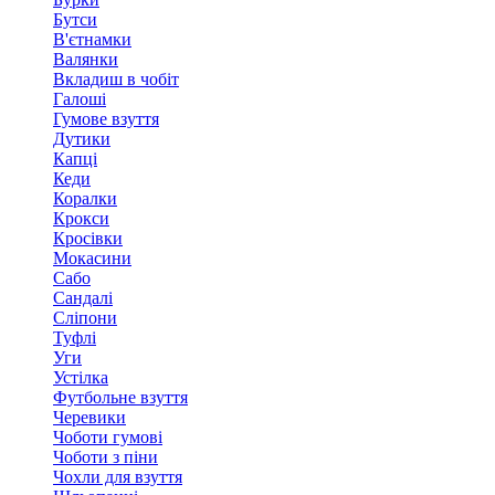
Бутси
В'єтнамки
Валянки
Вкладиш в чобіт
Галоші
Гумове взуття
Дутики
Капці
Кеди
Коралки
Крокси
Кросівки
Мокасини
Сабо
Сандалі
Сліпони
Туфлі
Уги
Устілка
Футбольне взуття
Черевики
Чоботи гумові
Чоботи з піни
Чохли для взуття