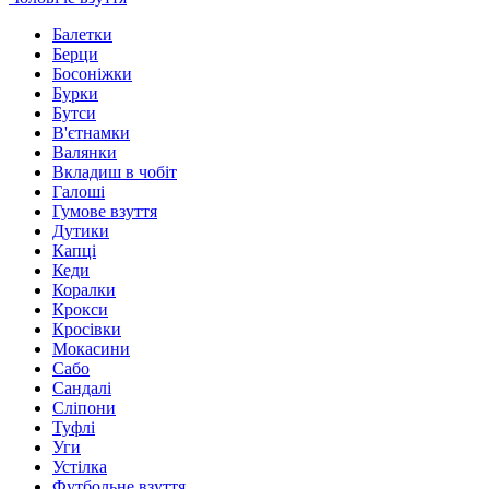
Балетки
Берци
Босоніжки
Бурки
Бутси
В'єтнамки
Валянки
Вкладиш в чобіт
Галоші
Гумове взуття
Дутики
Капці
Кеди
Коралки
Крокси
Кросівки
Мокасини
Сабо
Сандалі
Сліпони
Туфлі
Уги
Устілка
Футбольне взуття