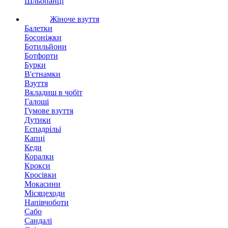
Шльопанці
Жіноче взуття
Балетки
Босоніжки
Ботильйони
Ботфорти
Бурки
В'єтнамки
Взуття
Вкладиш в чобіт
Галоші
Гумове взуття
Дутики
Еспадрільї
Капці
Кеди
Коралки
Крокси
Кросівки
Мокасини
Місяцеходи
Напівчоботи
Сабо
Сандалі