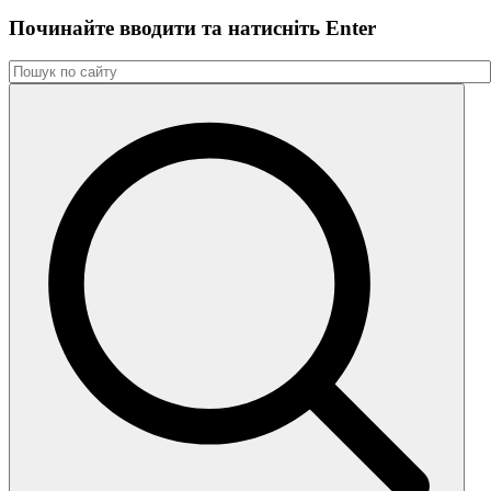
Починайте вводити та натиснiть Enter