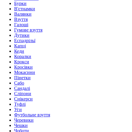
Бурки
В'єтнамки
Валянки
Взуття
Галоші
Гумове взуття
Дутики
Еспадрільї
Капці
Кеди
Коралки
Крокси
Кросівки
Мокасини
Пінетки
Сабо
Сандалі
Сліпони
Снікерси
Туфлі
Уги
Футбольне взуття
Черевики
Чешки
Чоботи