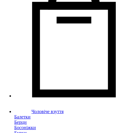
Чоловіче взуття
Балетки
Берци
Босоніжки
Бурки