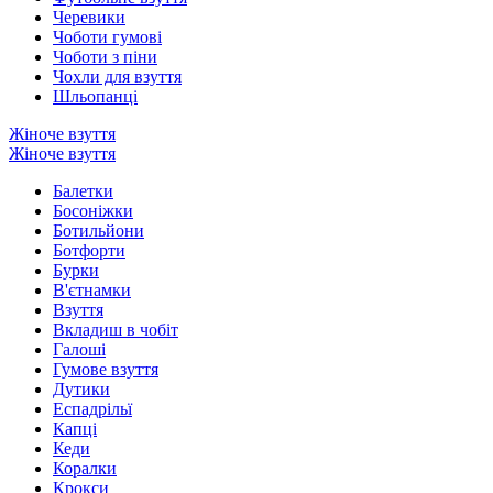
Черевики
Чоботи гумові
Чоботи з піни
Чохли для взуття
Шльопанці
Жіноче взуття
Жіноче взуття
Балетки
Босоніжки
Ботильйони
Ботфорти
Бурки
В'єтнамки
Взуття
Вкладиш в чобіт
Галоші
Гумове взуття
Дутики
Еспадрільї
Капці
Кеди
Коралки
Крокси