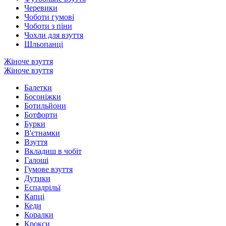
Черевики
Чоботи гумові
Чоботи з піни
Чохли для взуття
Шльопанці
Жіноче взуття
Жіноче взуття
Балетки
Босоніжки
Ботильйони
Ботфорти
Бурки
В'єтнамки
Взуття
Вкладиш в чобіт
Галоші
Гумове взуття
Дутики
Еспадрільї
Капці
Кеди
Коралки
Крокси