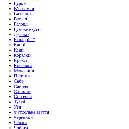
Бурки
В'єтнамки
Валянки
Взуття
Галоші
Гумове взуття
Дутики
Еспадрільї
Капці
Кеди
Коралки
Крокси
Кросівки
Мокасини
Пінетки
Сабо
Сандалі
Сліпони
Снікерси
Туфлі
Уги
Футбольне взуття
Черевики
Чешки
Чоботи