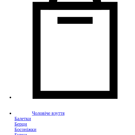
Чоловіче взуття
Балетки
Берци
Босоніжки
Бурки