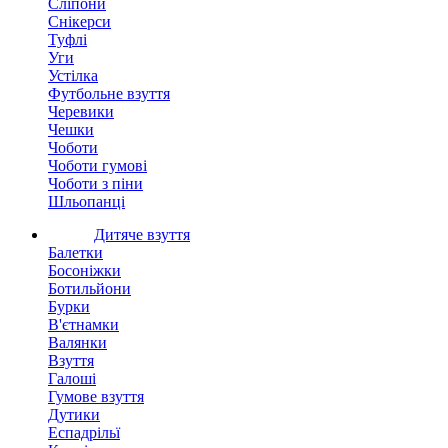
Сліпони
Снікерси
Туфлі
Уги
Устілка
Футбольне взуття
Черевики
Чешки
Чоботи
Чоботи гумові
Чоботи з піни
Шльопанці
Дитяче взуття
Балетки
Босоніжки
Ботильйони
Бурки
В'єтнамки
Валянки
Взуття
Галоші
Гумове взуття
Дутики
Еспадрільї