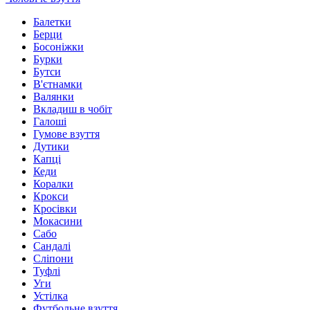
Балетки
Берци
Босоніжки
Бурки
Бутси
В'єтнамки
Валянки
Вкладиш в чобіт
Галоші
Гумове взуття
Дутики
Капці
Кеди
Коралки
Крокси
Кросівки
Мокасини
Сабо
Сандалі
Сліпони
Туфлі
Уги
Устілка
Футбольне взуття