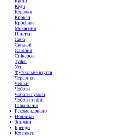
Капці
Кеди
Коралки
Крокси
Кросівки
Мокасини
Пінетки
Сабо
Сандалі
Сліпони
Снікерси
Туфлі
Уги
Футбольне взуття
Черевики
Чешки
Чоботи
Чоботи гумові
Чоботи з піни
Шльопанці
Рекомендовано
Новинки
Знижки
Бренди
Контакти