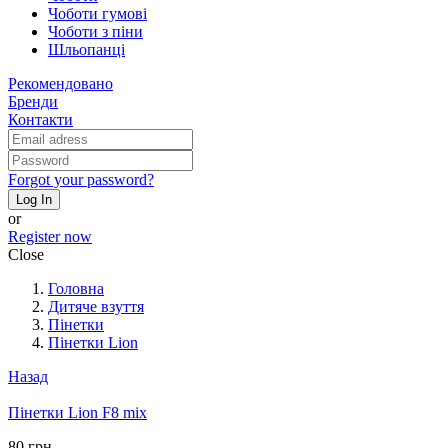
Чоботи гумові
Чоботи з піни
Шльопанці
Рекомендовано
Бренди
Контакти
Forgot your password?
Log In
or
Register now
Close
Головна
Дитяче взуття
Пінетки
Пінетки Lion
Назад
Пінетки Lion F8 mix
80 грн.