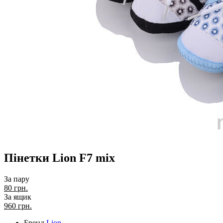
Пінетки Lion F7 mix
За пару
80 грн.
За ящик
960
грн.
Бренд
Lion