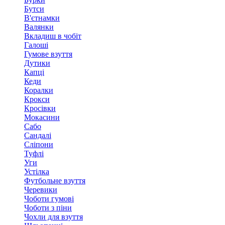
Бутси
В'єтнамки
Валянки
Вкладиш в чобіт
Галоші
Гумове взуття
Дутики
Капці
Кеди
Коралки
Крокси
Кросівки
Мокасини
Сабо
Сандалі
Сліпони
Туфлі
Уги
Устілка
Футбольне взуття
Черевики
Чоботи гумові
Чоботи з піни
Чохли для взуття