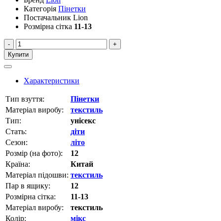
Категорія
Пінетки
Постачальник
Lion
Розмірна сітка
11-13
-
+
Купити
Характеристики
Тип взуття:
Пінетки
Матеріал виробу:
текстиль
Тип:
унісекс
Стать:
діти
Сезон:
літо
Розмір (на фото):
12
Країна:
Китай
Матеріал підошви:
текстиль
Пар в ящику:
12
Розмірна сітка:
11-13
Матеріал виробу:
текстиль
Колір:
мікс