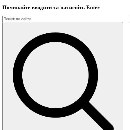
Починайте вводити та натиснiть Enter