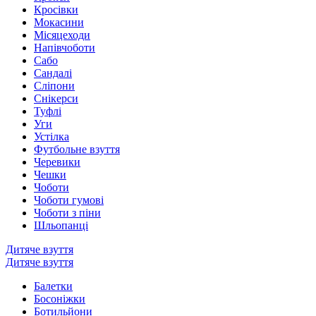
Кросівки
Мокасини
Місяцеходи
Напівчоботи
Сабо
Сандалі
Сліпони
Снікерси
Туфлі
Уги
Устілка
Футбольне взуття
Черевики
Чешки
Чоботи
Чоботи гумові
Чоботи з піни
Шльопанці
Дитяче взуття
Дитяче взуття
Балетки
Босоніжки
Ботильйони