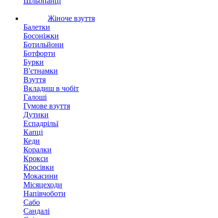
Шльопанці
Жіноче взуття
Балетки
Босоніжки
Ботильйони
Ботфорти
Бурки
В'єтнамки
Взуття
Вкладиш в чобіт
Галоші
Гумове взуття
Дутики
Еспадрільї
Капці
Кеди
Коралки
Крокси
Кросівки
Мокасини
Місяцеходи
Напівчоботи
Сабо
Сандалі