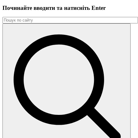
Починайте вводити та натиснiть Enter