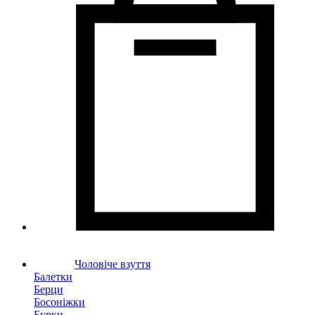
Чоловіче взуття
Балетки
Берци
Босоніжки
Бурки