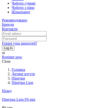
Чоботи гумові
Чоботи з піни
Шльопанці
Рекомендовано
Бренди
Контакти
Forgot your password?
Log In
or
Register now
Close
Головна
Дитяче взуття
Пінетки
Пінетки Lion
Назад
Пінетки Lion F6 mix
80 грн.