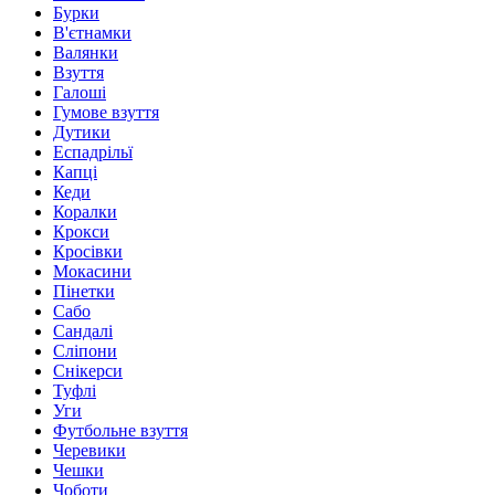
Бурки
В'єтнамки
Валянки
Взуття
Галоші
Гумове взуття
Дутики
Еспадрільї
Капці
Кеди
Коралки
Крокси
Кросівки
Мокасини
Пінетки
Сабо
Сандалі
Сліпони
Снікерси
Туфлі
Уги
Футбольне взуття
Черевики
Чешки
Чоботи