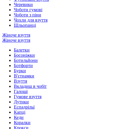
Черевики
Чоботи гумові
Чоботи з піни
Чохли для взуття
Шльопанці
Жіноче взуття
Жіноче взуття
Балетки
Босоніжки
Ботильйони
Ботфорти
Бурки
В'єтнамки
Взуття
Вкладиш в чобіт
Галоші
Гумове взуття
Дутики
Еспадрільї
Капці
Кеди
Коралки
Крокси