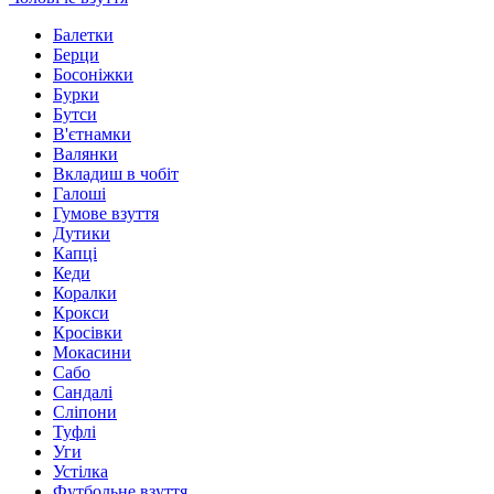
Балетки
Берци
Босоніжки
Бурки
Бутси
В'єтнамки
Валянки
Вкладиш в чобіт
Галоші
Гумове взуття
Дутики
Капці
Кеди
Коралки
Крокси
Кросівки
Мокасини
Сабо
Сандалі
Сліпони
Туфлі
Уги
Устілка
Футбольне взуття