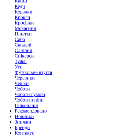
Капці
Кеди
Коралки
Крокси
Кросівки
Мокасини
Пінетки
Сабо
Сандалі
Сліпони
Снікерси
Туфлі
Уги
Футбольне взуття
Черевики
Чешки
Чоботи
Чоботи гумові
Чоботи з піни
Шльопанці
Рекомендовано
Новинки
Знижки
Бренди
Контакти