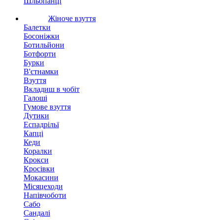
Шльопанці
Жіноче взуття
Балетки
Босоніжки
Ботильйони
Ботфорти
Бурки
В'єтнамки
Взуття
Вкладиш в чобіт
Галоші
Гумове взуття
Дутики
Еспадрільї
Капці
Кеди
Коралки
Крокси
Кросівки
Мокасини
Місяцеходи
Напівчоботи
Сабо
Сандалі