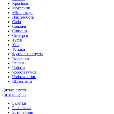
Кросівки
Мокасини
Місяцеходи
Напівчоботи
Сабо
Сандалі
Сліпони
Снікерси
Туфлі
Уги
Устілка
Футбольне взуття
Черевики
Чешки
Чоботи
Чоботи гумові
Чоботи з піни
Шльопанці
Дитяче взуття
Дитяче взуття
Балетки
Босоніжки
Ботильйони