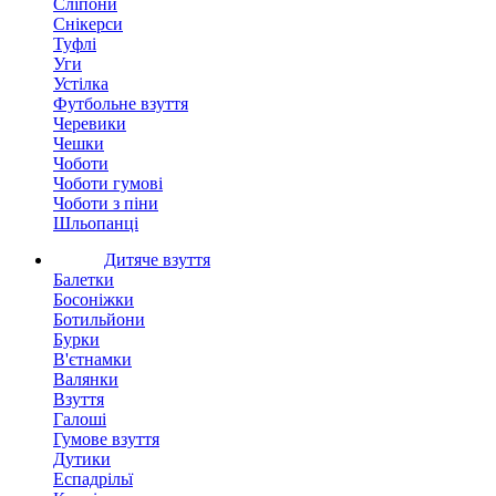
Сліпони
Снікерси
Туфлі
Уги
Устілка
Футбольне взуття
Черевики
Чешки
Чоботи
Чоботи гумові
Чоботи з піни
Шльопанці
Дитяче взуття
Балетки
Босоніжки
Ботильйони
Бурки
В'єтнамки
Валянки
Взуття
Галоші
Гумове взуття
Дутики
Еспадрільї