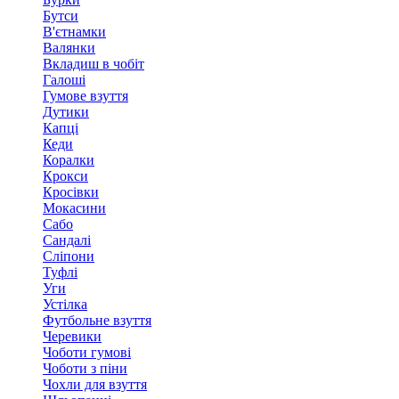
Бутси
В'єтнамки
Валянки
Вкладиш в чобіт
Галоші
Гумове взуття
Дутики
Капці
Кеди
Коралки
Крокси
Кросівки
Мокасини
Сабо
Сандалі
Сліпони
Туфлі
Уги
Устілка
Футбольне взуття
Черевики
Чоботи гумові
Чоботи з піни
Чохли для взуття