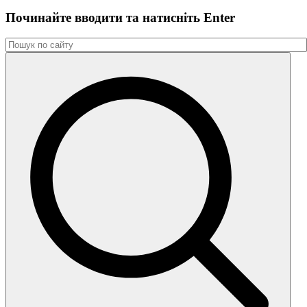
Починайте вводити та натиснiть Enter