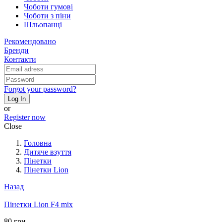
Чоботи гумові
Чоботи з піни
Шльопанці
Рекомендовано
Бренди
Контакти
Forgot your password?
Log In
or
Register now
Close
Головна
Дитяче взуття
Пінетки
Пінетки Lion
Назад
Пінетки Lion F4 mix
80 грн.