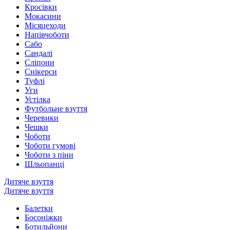
Кросівки
Мокасини
Місяцеходи
Напівчоботи
Сабо
Сандалі
Сліпони
Снікерси
Туфлі
Уги
Устілка
Футбольне взуття
Черевики
Чешки
Чоботи
Чоботи гумові
Чоботи з піни
Шльопанці
Дитяче взуття
Дитяче взуття
Балетки
Босоніжки
Ботильйони