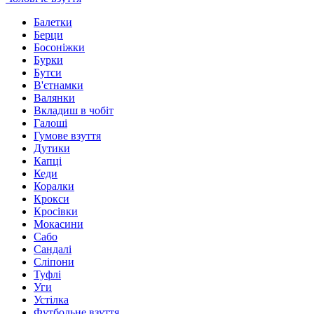
Балетки
Берци
Босоніжки
Бурки
Бутси
В'єтнамки
Валянки
Вкладиш в чобіт
Галоші
Гумове взуття
Дутики
Капці
Кеди
Коралки
Крокси
Кросівки
Мокасини
Сабо
Сандалі
Сліпони
Туфлі
Уги
Устілка
Футбольне взуття