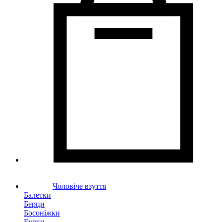
Чоловіче взуття
Балетки
Берци
Босоніжки
Бурки