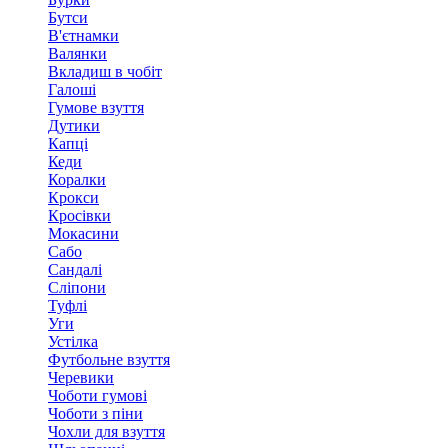
Бутси
В'єтнамки
Валянки
Вкладиш в чобіт
Галоші
Гумове взуття
Дутики
Капці
Кеди
Коралки
Крокси
Кросівки
Мокасини
Сабо
Сандалі
Сліпони
Туфлі
Уги
Устілка
Футбольне взуття
Черевики
Чоботи гумові
Чоботи з піни
Чохли для взуття