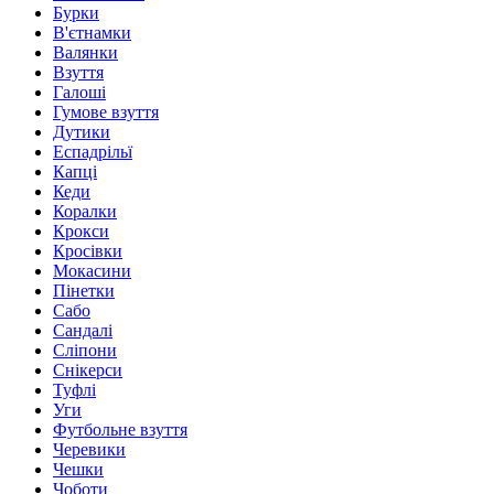
Бурки
В'єтнамки
Валянки
Взуття
Галоші
Гумове взуття
Дутики
Еспадрільї
Капці
Кеди
Коралки
Крокси
Кросівки
Мокасини
Пінетки
Сабо
Сандалі
Сліпони
Снікерси
Туфлі
Уги
Футбольне взуття
Черевики
Чешки
Чоботи