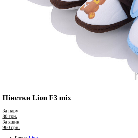
Пінетки Lion F3 mix
За пару
80 грн.
За ящик
960
грн.
Бренд
Lion