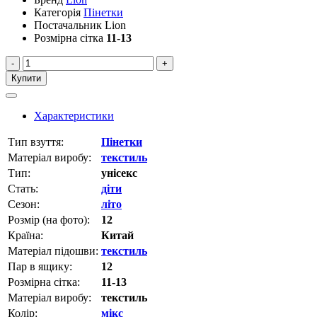
Категорія
Пінетки
Постачальник
Lion
Розмірна сітка
11-13
-
+
Купити
Характеристики
Тип взуття:
Пінетки
Матеріал виробу:
текстиль
Тип:
унісекс
Стать:
діти
Сезон:
літо
Розмір (на фото):
12
Країна:
Китай
Матеріал підошви:
текстиль
Пар в ящику:
12
Розмірна сітка:
11-13
Матеріал виробу:
текстиль
Колір:
мікс