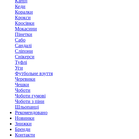
Капці
Кеди
Коралки
Крокси
Кросівки
Мокасини
Пінетки
Сабо
Сандалі
Сліпони
Снікерси
Туфлі
Уги
Футбольне взуття
Черевики
Чешки
Чоботи
Чоботи гумові
Чоботи з піни
Шльопанці
Рекомендовано
Новинки
Знижки
Бренди
Контакти