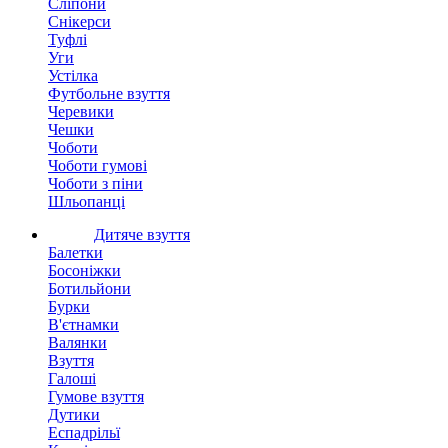
Сліпони
Снікерси
Туфлі
Уги
Устілка
Футбольне взуття
Черевики
Чешки
Чоботи
Чоботи гумові
Чоботи з піни
Шльопанці
Дитяче взуття
Балетки
Босоніжки
Ботильйони
Бурки
В'єтнамки
Валянки
Взуття
Галоші
Гумове взуття
Дутики
Еспадрільї