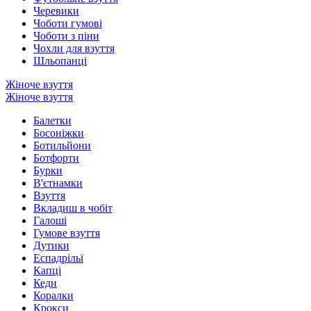
Черевики
Чоботи гумові
Чоботи з піни
Чохли для взуття
Шльопанці
Жіноче взуття
Жіноче взуття
Балетки
Босоніжки
Ботильйони
Ботфорти
Бурки
В'єтнамки
Взуття
Вкладиш в чобіт
Галоші
Гумове взуття
Дутики
Еспадрільї
Капці
Кеди
Коралки
Крокси