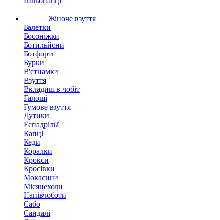
Шльопанці
Жіноче взуття
Балетки
Босоніжки
Ботильйони
Ботфорти
Бурки
В'єтнамки
Взуття
Вкладиш в чобіт
Галоші
Гумове взуття
Дутики
Еспадрільї
Капці
Кеди
Коралки
Крокси
Кросівки
Мокасини
Місяцеходи
Напівчоботи
Сабо
Сандалі