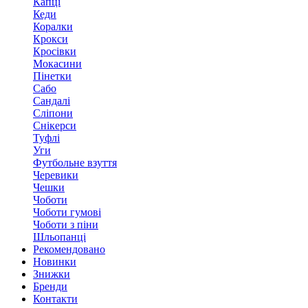
Капці
Кеди
Коралки
Крокси
Кросівки
Мокасини
Пінетки
Сабо
Сандалі
Сліпони
Снікерси
Туфлі
Уги
Футбольне взуття
Черевики
Чешки
Чоботи
Чоботи гумові
Чоботи з піни
Шльопанці
Рекомендовано
Новинки
Знижки
Бренди
Контакти