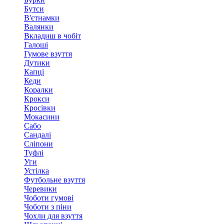
Бутси
В'єтнамки
Валянки
Вкладиш в чобіт
Галоші
Гумове взуття
Дутики
Капці
Кеди
Коралки
Крокси
Кросівки
Мокасини
Сабо
Сандалі
Сліпони
Туфлі
Уги
Устілка
Футбольне взуття
Черевики
Чоботи гумові
Чоботи з піни
Чохли для взуття