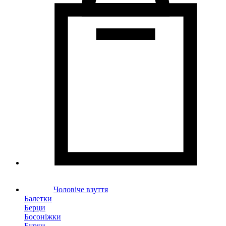
Чоловіче взуття
Балетки
Берци
Босоніжки
Бурки