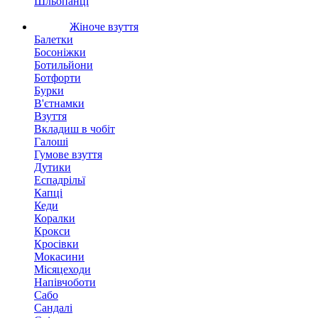
Шльопанці
Жіноче взуття
Балетки
Босоніжки
Ботильйони
Ботфорти
Бурки
В'єтнамки
Взуття
Вкладиш в чобіт
Галоші
Гумове взуття
Дутики
Еспадрільї
Капці
Кеди
Коралки
Крокси
Кросівки
Мокасини
Місяцеходи
Напівчоботи
Сабо
Сандалі