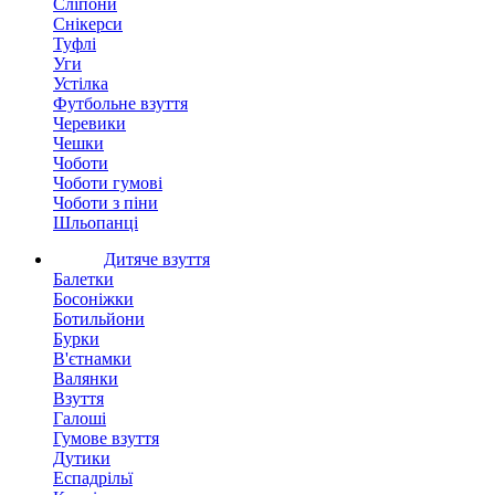
Сліпони
Снікерси
Туфлі
Уги
Устілка
Футбольне взуття
Черевики
Чешки
Чоботи
Чоботи гумові
Чоботи з піни
Шльопанці
Дитяче взуття
Балетки
Босоніжки
Ботильйони
Бурки
В'єтнамки
Валянки
Взуття
Галоші
Гумове взуття
Дутики
Еспадрільї