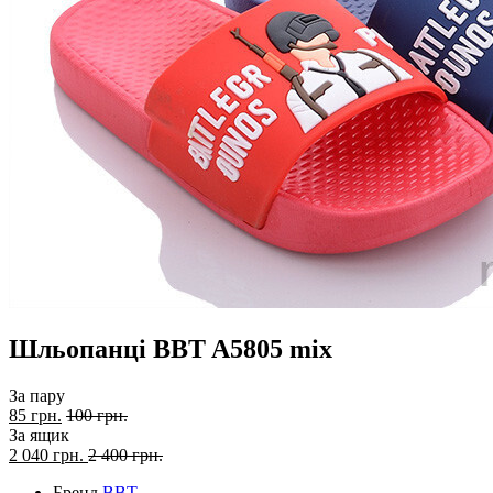
Шльопанці BBT A5805 mix
За пару
85 грн.
100 грн.
За ящик
2 040
грн.
2 400 грн.
Бренд
BBT