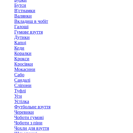
Бутси
В'єтнамки
Валянки
Вкладиш в чобіт
Галоші
Гумове взуття
Дутики
Капці
Кеди
Коралки
Крокси
Кросівки
Мокасини
Сабо
Сандалі
Сліпони
Туфлі
Уги
Устілка
Футбольне взуття
Черевики
Чоботи гумові
Чоботи з піни
Чохли для взуття