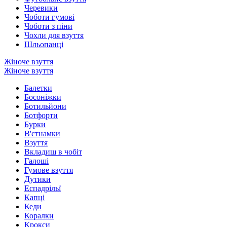
Черевики
Чоботи гумові
Чоботи з піни
Чохли для взуття
Шльопанці
Жіноче взуття
Жіноче взуття
Балетки
Босоніжки
Ботильйони
Ботфорти
Бурки
В'єтнамки
Взуття
Вкладиш в чобіт
Галоші
Гумове взуття
Дутики
Еспадрільї
Капці
Кеди
Коралки
Крокси