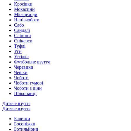
Кросівки
Мокасини
Місяцеходи
Напівчоботи
Сабо
Сандалі
Сліпони
Снікерси
Туфлі
Уги
Устілка
Футбольне взуття
Черевики
Чешки
Чоботи
Чоботи гумові
Чоботи з піни
Шльопанці
Дитяче взуття
Дитяче взуття
Балетки
Босоніжки
Ботильйони