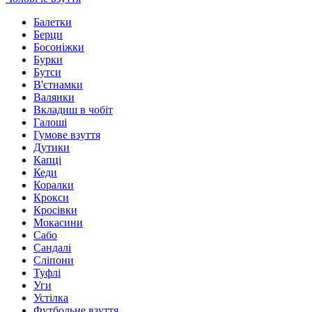
Балетки
Берци
Босоніжки
Бурки
Бутси
В'єтнамки
Валянки
Вкладиш в чобіт
Галоші
Гумове взуття
Дутики
Капці
Кеди
Коралки
Крокси
Кросівки
Мокасини
Сабо
Сандалі
Сліпони
Туфлі
Уги
Устілка
Футбольне взуття