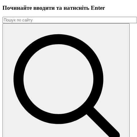
Починайте вводити та натиснiть Enter