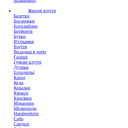
Шльопанці
Жіноче взуття
Балетки
Босоніжки
Ботильйони
Ботфорти
Бурки
В'єтнамки
Взуття
Вкладиш в чобіт
Галоші
Гумове взуття
Дутики
Еспадрільї
Капці
Кеди
Коралки
Крокси
Кросівки
Мокасини
Місяцеходи
Напівчоботи
Сабо
Сандалі