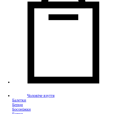
Чоловіче взуття
Балетки
Берци
Босоніжки
Бурки