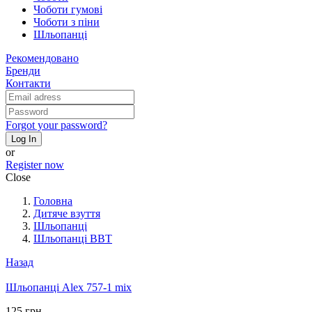
Чоботи гумові
Чоботи з піни
Шльопанці
Рекомендовано
Бренди
Контакти
Forgot your password?
Log In
or
Register now
Close
Головна
Дитяче взуття
Шльопанці
Шльопанці BBT
Назад
Шльопанці Alex 757-1 mix
125 грн.