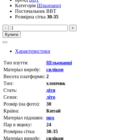
Категорія
Шльопанці
Постачальник
BBT
Розмірна сітка
30-35
-
+
Купити
Характеристики
Тип взуття:
Шльопанці
Матеріал виробу:
силікон
Висота платформи:
2
Тип:
хлопчик
Стать:
діти
Сезон:
літо
Розмір (на фото):
30
Країна:
Китай
Матеріал підошви:
пвх
Пар в ящику:
24
Розмірна сітка:
30-35
Матеріал виробу:
силікон