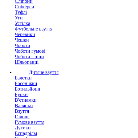
Сліпони
Снікерси
Туфлі
Уги
Устілка
Футбольне взуття
Черевики
Чешки
Чоботи
Чоботи гумові
Чоботи з піни
Шльопанці
Дитяче взуття
Балетки
Босоніжки
Ботильйони
Бурки
В'єтнамки
Валянки
Взуття
Галоші
Гумове взуття
Дутики
Еспадрільї