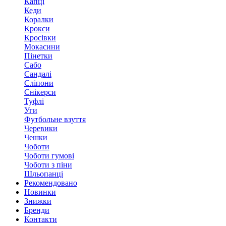
Капці
Кеди
Коралки
Крокси
Кросівки
Мокасини
Пінетки
Сабо
Сандалі
Сліпони
Снікерси
Туфлі
Уги
Футбольне взуття
Черевики
Чешки
Чоботи
Чоботи гумові
Чоботи з піни
Шльопанці
Рекомендовано
Новинки
Знижки
Бренди
Контакти