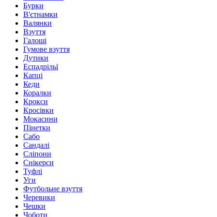
Бурки
В'єтнамки
Валянки
Взуття
Галоші
Гумове взуття
Дутики
Еспадрільї
Капці
Кеди
Коралки
Крокси
Кросівки
Мокасини
Пінетки
Сабо
Сандалі
Сліпони
Снікерси
Туфлі
Уги
Футбольне взуття
Черевики
Чешки
Чоботи