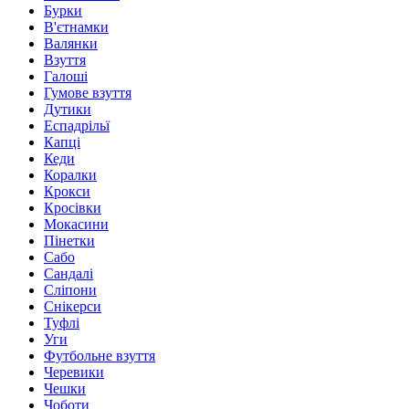
Бурки
В'єтнамки
Валянки
Взуття
Галоші
Гумове взуття
Дутики
Еспадрільї
Капці
Кеди
Коралки
Крокси
Кросівки
Мокасини
Пінетки
Сабо
Сандалі
Сліпони
Снікерси
Туфлі
Уги
Футбольне взуття
Черевики
Чешки
Чоботи