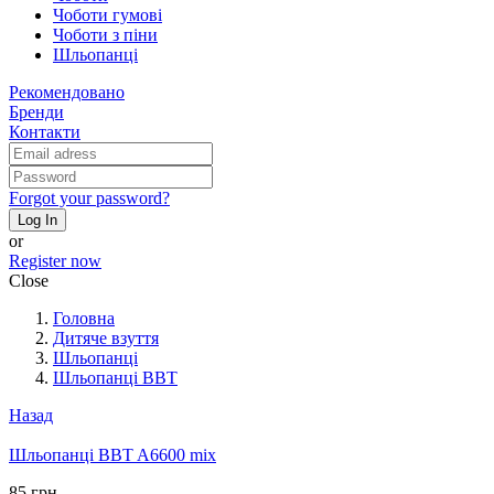
Чоботи гумові
Чоботи з піни
Шльопанці
Рекомендовано
Бренди
Контакти
Forgot your password?
Log In
or
Register now
Close
Головна
Дитяче взуття
Шльопанці
Шльопанці BBT
Назад
Шльопанці BBT A6600 mix
85 грн.