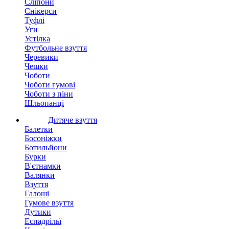
Сліпони
Снікерси
Туфлі
Уги
Устілка
Футбольне взуття
Черевики
Чешки
Чоботи
Чоботи гумові
Чоботи з піни
Шльопанці
Дитяче взуття
Балетки
Босоніжки
Ботильйони
Бурки
В'єтнамки
Валянки
Взуття
Галоші
Гумове взуття
Дутики
Еспадрільї