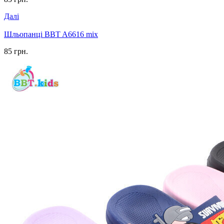
Далі
Шльопанці BBT A6616 mix
85 грн.