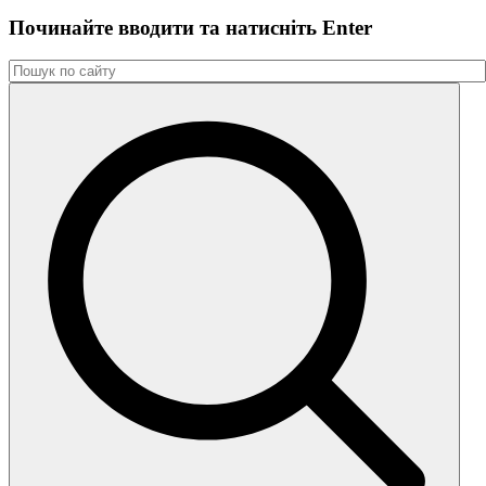
Починайте вводити та натиснiть Enter