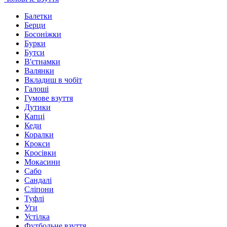
Балетки
Берци
Босоніжки
Бурки
Бутси
В'єтнамки
Валянки
Вкладиш в чобіт
Галоші
Гумове взуття
Дутики
Капці
Кеди
Коралки
Крокси
Кросівки
Мокасини
Сабо
Сандалі
Сліпони
Туфлі
Уги
Устілка
Футбольне взуття