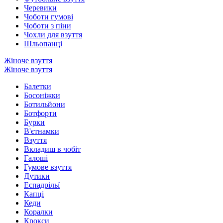
Черевики
Чоботи гумові
Чоботи з піни
Чохли для взуття
Шльопанці
Жіноче взуття
Жіноче взуття
Балетки
Босоніжки
Ботильйони
Ботфорти
Бурки
В'єтнамки
Взуття
Вкладиш в чобіт
Галоші
Гумове взуття
Дутики
Еспадрільї
Капці
Кеди
Коралки
Крокси