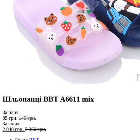
Шльопанці BBT A6611 mix
За пару
85 грн.
140 грн.
За ящик
2 040
грн.
3 360 грн.
Бренд
BBT