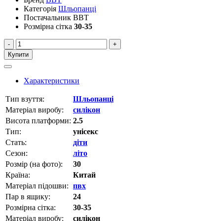
Категорія
Шльопанці
Постачальник
BBT
Розмірна сітка
30-35
-
+
Купити
Характеристики
Тип взуття:
Шльопанці
Матеріал виробу:
силікон
Висота платформи:
2.5
Тип:
унісекс
Стать:
діти
Сезон:
літо
Розмір (на фото):
30
Країна:
Китай
Матеріал підошви:
пвх
Пар в ящику:
24
Розмірна сітка:
30-35
Матеріал виробу:
силікон