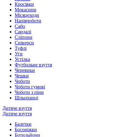
Кросівки
Мокасини
Місяцеходи
Напівчоботи
Сабо
Сандалі
Сліпони
Снікерси
Туфлі
Уги
Устілка
Футбольне взуття
Черевики
Чешки
Чоботи
Чоботи гумові
Чоботи з піни
Шльопанці
Дитяче взуття
Дитяче взуття
Балетки
Босоніжки
Ботильйони