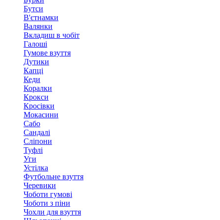
Бутси
В'єтнамки
Валянки
Вкладиш в чобіт
Галоші
Гумове взуття
Дутики
Капці
Кеди
Коралки
Крокси
Кросівки
Мокасини
Сабо
Сандалі
Сліпони
Туфлі
Уги
Устілка
Футбольне взуття
Черевики
Чоботи гумові
Чоботи з піни
Чохли для взуття