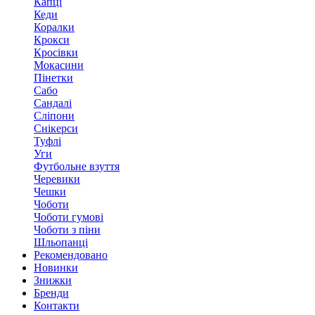
Капці
Кеди
Коралки
Крокси
Кросівки
Мокасини
Пінетки
Сабо
Сандалі
Сліпони
Снікерси
Туфлі
Уги
Футбольне взуття
Черевики
Чешки
Чоботи
Чоботи гумові
Чоботи з піни
Шльопанці
Рекомендовано
Новинки
Знижки
Бренди
Контакти