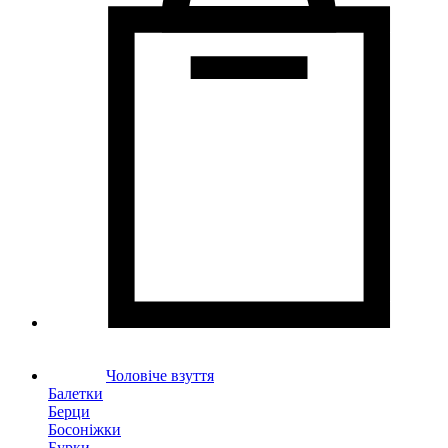
Чоловіче взуття
Балетки
Берци
Босоніжки
Бурки