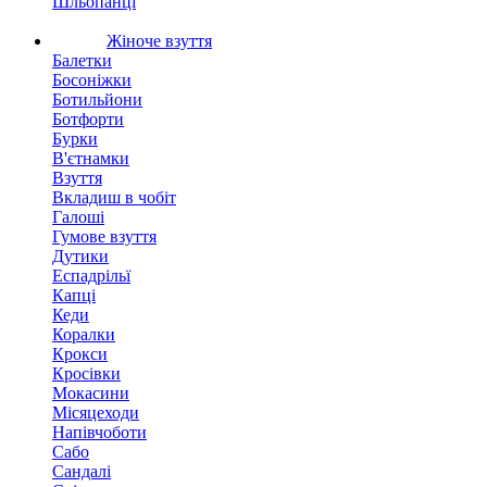
Шльопанці
Жіноче взуття
Балетки
Босоніжки
Ботильйони
Ботфорти
Бурки
В'єтнамки
Взуття
Вкладиш в чобіт
Галоші
Гумове взуття
Дутики
Еспадрільї
Капці
Кеди
Коралки
Крокси
Кросівки
Мокасини
Місяцеходи
Напівчоботи
Сабо
Сандалі