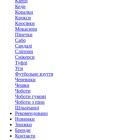
Капці
Кеди
Коралки
Крокси
Кросівки
Мокасини
Пінетки
Сабо
Сандалі
Сліпони
Снікерси
Туфлі
Уги
Футбольне взуття
Черевики
Чешки
Чоботи
Чоботи гумові
Чоботи з піни
Шльопанці
Рекомендовано
Новинки
Знижки
Бренди
Контакти