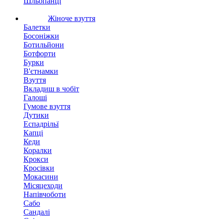
Шльопанці
Жіноче взуття
Балетки
Босоніжки
Ботильйони
Ботфорти
Бурки
В'єтнамки
Взуття
Вкладиш в чобіт
Галоші
Гумове взуття
Дутики
Еспадрільї
Капці
Кеди
Коралки
Крокси
Кросівки
Мокасини
Місяцеходи
Напівчоботи
Сабо
Сандалі