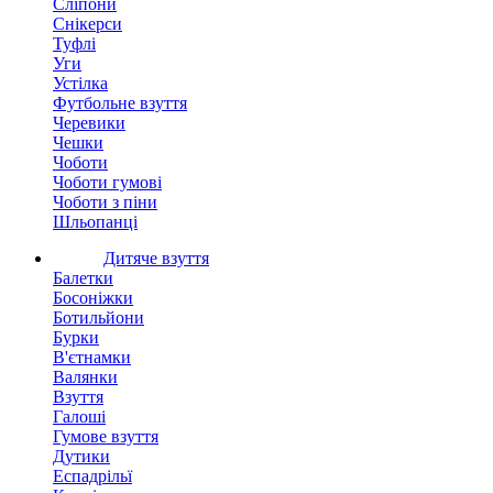
Сліпони
Снікерси
Туфлі
Уги
Устілка
Футбольне взуття
Черевики
Чешки
Чоботи
Чоботи гумові
Чоботи з піни
Шльопанці
Дитяче взуття
Балетки
Босоніжки
Ботильйони
Бурки
В'єтнамки
Валянки
Взуття
Галоші
Гумове взуття
Дутики
Еспадрільї