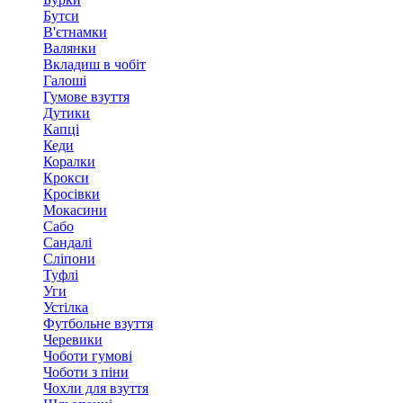
Бутси
В'єтнамки
Валянки
Вкладиш в чобіт
Галоші
Гумове взуття
Дутики
Капці
Кеди
Коралки
Крокси
Кросівки
Мокасини
Сабо
Сандалі
Сліпони
Туфлі
Уги
Устілка
Футбольне взуття
Черевики
Чоботи гумові
Чоботи з піни
Чохли для взуття