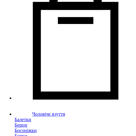
Чоловіче взуття
Балетки
Берци
Босоніжки
Бурки