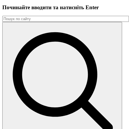
Починайте вводити та натиснiть Enter