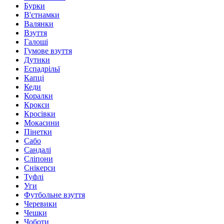
Бурки
В'єтнамки
Валянки
Взуття
Галоші
Гумове взуття
Дутики
Еспадрільї
Капці
Кеди
Коралки
Крокси
Кросівки
Мокасини
Пінетки
Сабо
Сандалі
Сліпони
Снікерси
Туфлі
Уги
Футбольне взуття
Черевики
Чешки
Чоботи