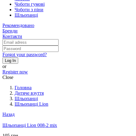
Чоботи гумові
Чоботи з піни
Шльопанці
Рекомендовано
Бренди
Контакти
Forgot your password?
Log In
or
Register now
Close
Головна
Дитяче взуття
Шльопанці
Шльопанці Lion
Назад
Шльопанці Lion 008-2 mix
105 грн.