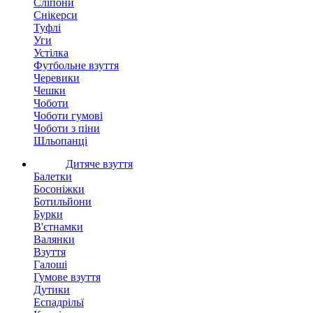
Сліпони
Снікерси
Туфлі
Уги
Устілка
Футбольне взуття
Черевики
Чешки
Чоботи
Чоботи гумові
Чоботи з піни
Шльопанці
Дитяче взуття
Балетки
Босоніжки
Ботильйони
Бурки
В'єтнамки
Валянки
Взуття
Галоші
Гумове взуття
Дутики
Еспадрільї