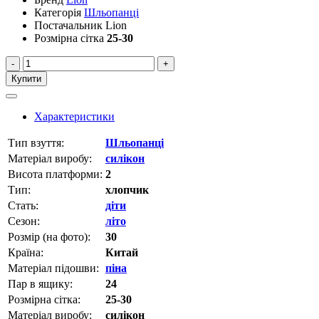
Категорія
Шльопанці
Постачальник
Lion
Розмірна сітка
25-30
-
+
Купити
Характеристики
Тип взуття:
Шльопанці
Матеріал виробу:
силікон
Висота платформи:
2
Тип:
хлопчик
Стать:
діти
Сезон:
літо
Розмір (на фото):
30
Країна:
Китай
Матеріал підошви:
піна
Пар в ящику:
24
Розмірна сітка:
25-30
Матеріал виробу:
силікон