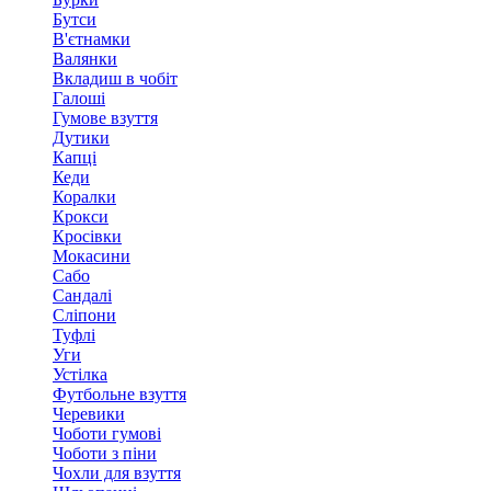
Бутси
В'єтнамки
Валянки
Вкладиш в чобіт
Галоші
Гумове взуття
Дутики
Капці
Кеди
Коралки
Крокси
Кросівки
Мокасини
Сабо
Сандалі
Сліпони
Туфлі
Уги
Устілка
Футбольне взуття
Черевики
Чоботи гумові
Чоботи з піни
Чохли для взуття