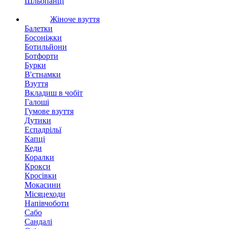
Шльопанці
Жіноче взуття
Балетки
Босоніжки
Ботильйони
Ботфорти
Бурки
В'єтнамки
Взуття
Вкладиш в чобіт
Галоші
Гумове взуття
Дутики
Еспадрільї
Капці
Кеди
Коралки
Крокси
Кросівки
Мокасини
Місяцеходи
Напівчоботи
Сабо
Сандалі