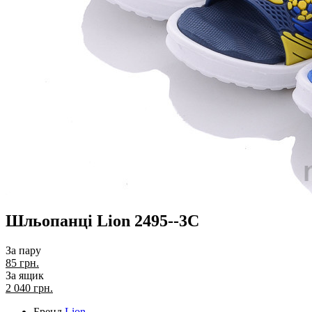
Шльопанці Lion 2495--3C
За пару
85 грн.
За ящик
2 040
грн.
Бренд
Lion