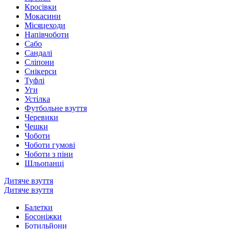
Кросівки
Мокасини
Місяцеходи
Напівчоботи
Сабо
Сандалі
Сліпони
Снікерси
Туфлі
Уги
Устілка
Футбольне взуття
Черевики
Чешки
Чоботи
Чоботи гумові
Чоботи з піни
Шльопанці
Дитяче взуття
Дитяче взуття
Балетки
Босоніжки
Ботильйони