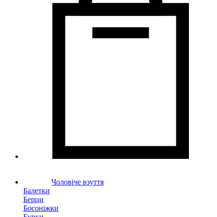
Чоловіче взуття
Балетки
Берци
Босоніжки
Бурки