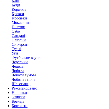
Капці
Кеди
Коралки
Крокси
Кросівки
Мокасини
Пінетки
Сабо
Сандалі
Сліпони
Снікерси
Туфлі
Уги
Футбольне взуття
Черевики
Чешки
Чоботи
Чоботи гумові
Чоботи з піни
Шльопанці
Рекомендовано
Новинки
Знижки
Бренди
Контакти