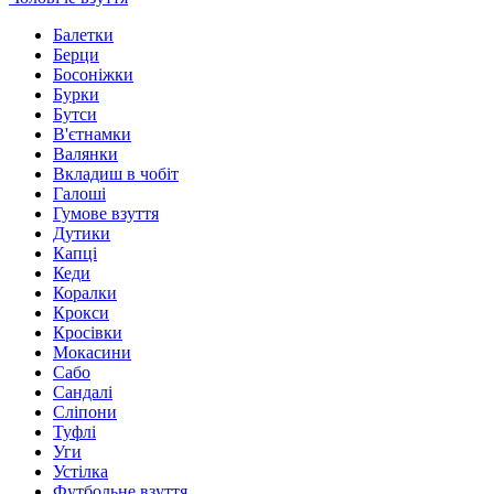
Балетки
Берци
Босоніжки
Бурки
Бутси
В'єтнамки
Валянки
Вкладиш в чобіт
Галоші
Гумове взуття
Дутики
Капці
Кеди
Коралки
Крокси
Кросівки
Мокасини
Сабо
Сандалі
Сліпони
Туфлі
Уги
Устілка
Футбольне взуття