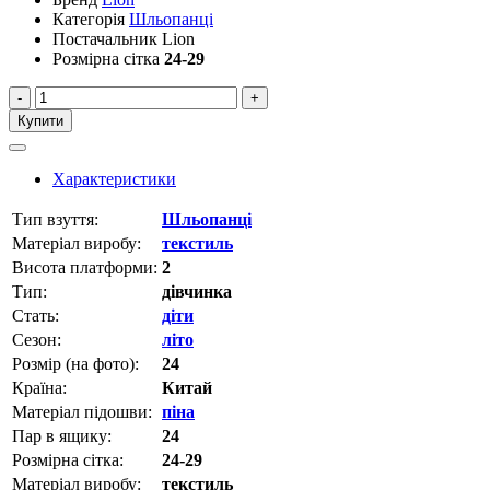
Категорія
Шльопанці
Постачальник
Lion
Розмірна сітка
24-29
-
+
Купити
Характеристики
Тип взуття:
Шльопанці
Матеріал виробу:
текстиль
Висота платформи:
2
Тип:
дівчинка
Стать:
діти
Сезон:
літо
Розмір (на фото):
24
Країна:
Китай
Матеріал підошви:
піна
Пар в ящику:
24
Розмірна сітка:
24-29
Матеріал виробу:
текстиль