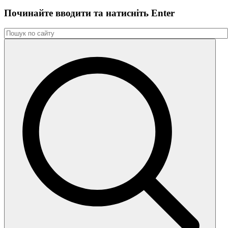
Починайте вводити та натиснiть Enter