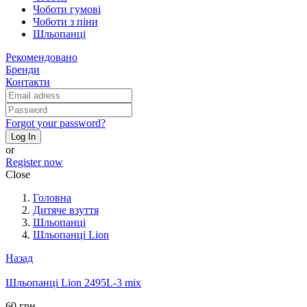
Чоботи гумові
Чоботи з піни
Шльопанці
Рекомендовано
Бренди
Контакти
Forgot your password?
Log In
or
Register now
Close
Головна
Дитяче взуття
Шльопанці
Шльопанці Lion
Назад
Шльопанці Lion 2495L-3 mix
60 грн.