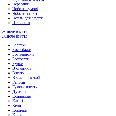
Черевики
Чоботи гумові
Чоботи з піни
Чохли для взуття
Шльопанці
Жіноче взуття
Жіноче взуття
Балетки
Босоніжки
Ботильйони
Ботфорти
Бурки
В'єтнамки
Взуття
Вкладиш в чобіт
Галоші
Гумове взуття
Дутики
Еспадрільї
Капці
Кеди
Коралки
Крокси