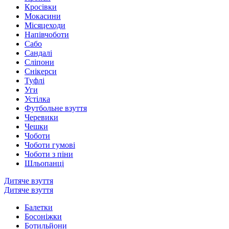
Кросівки
Мокасини
Місяцеходи
Напівчоботи
Сабо
Сандалі
Сліпони
Снікерси
Туфлі
Уги
Устілка
Футбольне взуття
Черевики
Чешки
Чоботи
Чоботи гумові
Чоботи з піни
Шльопанці
Дитяче взуття
Дитяче взуття
Балетки
Босоніжки
Ботильйони