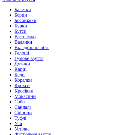
Балетки
Берци
Босоніжки
Бурки
Бутси
В'єтнамки
Валянки
Вкладиш в чобіт
Галоші
Гумове взуття
Дутики
Капці
Кеди
Коралки
Крокси
Кросівки
Мокасини
Сабо
Сандалі
Сліпони
Туфлі
Уги
Устілка
Футбольне взуття