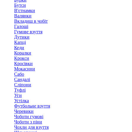
Бутси
В'єтнамки
Валянки
Вкладиш в чобіт
Галоші
Гумове взуття
Дутики
Капці
Кеди
Коралки
Крокси
Кросівки
Мокасини
Сабо
Сандалі
Сліпони
Туфлі
Уги
Устілка
Футбольне взуття
Черевики
Чоботи гумові
Чоботи з піни
Чохли для взуття