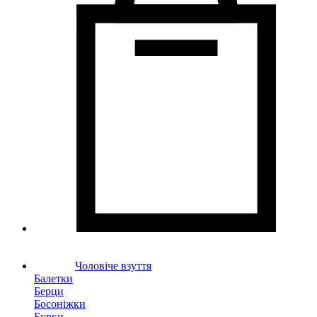
Чоловіче взуття
Балетки
Берци
Босоніжки
Бурки