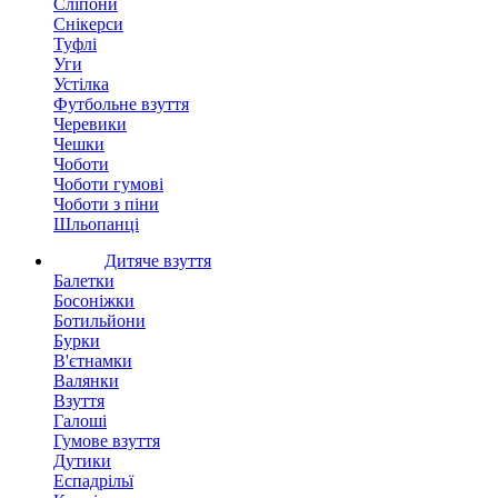
Сліпони
Снікерси
Туфлі
Уги
Устілка
Футбольне взуття
Черевики
Чешки
Чоботи
Чоботи гумові
Чоботи з піни
Шльопанці
Дитяче взуття
Балетки
Босоніжки
Ботильйони
Бурки
В'єтнамки
Валянки
Взуття
Галоші
Гумове взуття
Дутики
Еспадрільї