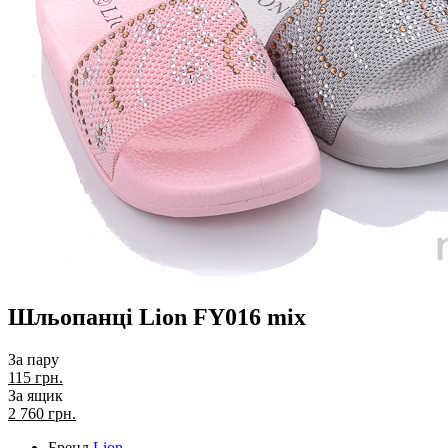
Шльопанці Lion FY016 mix
За пару
115 грн.
За ящик
2 760
грн.
Бренд
Lion