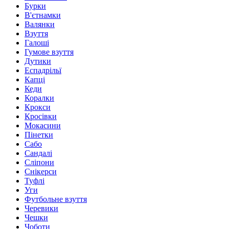
Бурки
В'єтнамки
Валянки
Взуття
Галоші
Гумове взуття
Дутики
Еспадрільї
Капці
Кеди
Коралки
Крокси
Кросівки
Мокасини
Пінетки
Сабо
Сандалі
Сліпони
Снікерси
Туфлі
Уги
Футбольне взуття
Черевики
Чешки
Чоботи