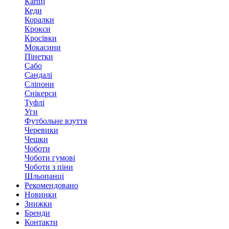
Капці
Кеди
Коралки
Крокси
Кросівки
Мокасини
Пінетки
Сабо
Сандалі
Сліпони
Снікерси
Туфлі
Уги
Футбольне взуття
Черевики
Чешки
Чоботи
Чоботи гумові
Чоботи з піни
Шльопанці
Рекомендовано
Новинки
Знижки
Бренди
Контакти