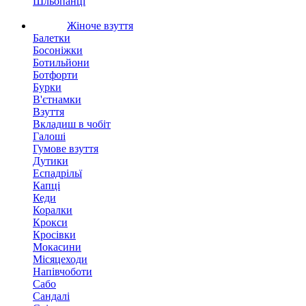
Шльопанці
Жіноче взуття
Балетки
Босоніжки
Ботильйони
Ботфорти
Бурки
В'єтнамки
Взуття
Вкладиш в чобіт
Галоші
Гумове взуття
Дутики
Еспадрільї
Капці
Кеди
Коралки
Крокси
Кросівки
Мокасини
Місяцеходи
Напівчоботи
Сабо
Сандалі