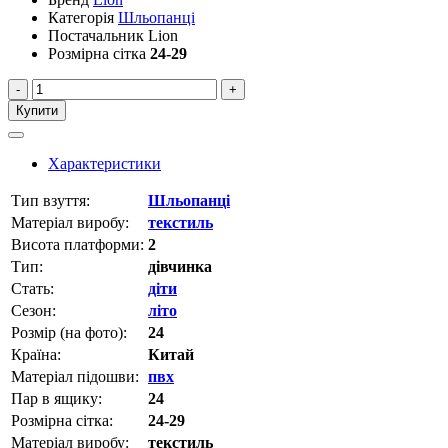
Категорія
Шльопанці
Постачальник
Lion
Розмірна сітка
24-29
-
+
Купити
Характеристики
Тип взуття:
Шльопанці
Матеріал виробу:
текстиль
Висота платформи:
2
Тип:
дівчинка
Стать:
діти
Сезон:
літо
Розмір (на фото):
24
Країна:
Китай
Матеріал підошви:
пвх
Пар в ящику:
24
Розмірна сітка:
24-29
Матеріал виробу:
текстиль