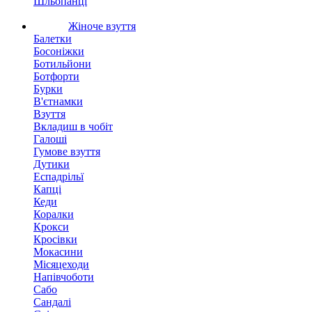
Шльопанці
Жіноче взуття
Балетки
Босоніжки
Ботильйони
Ботфорти
Бурки
В'єтнамки
Взуття
Вкладиш в чобіт
Галоші
Гумове взуття
Дутики
Еспадрільї
Капці
Кеди
Коралки
Крокси
Кросівки
Мокасини
Місяцеходи
Напівчоботи
Сабо
Сандалі