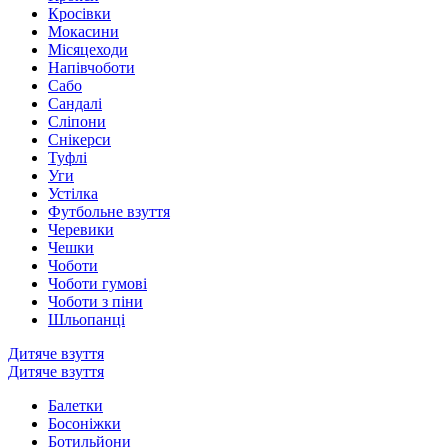
Кросівки
Мокасини
Місяцеходи
Напівчоботи
Сабо
Сандалі
Сліпони
Снікерси
Туфлі
Уги
Устілка
Футбольне взуття
Черевики
Чешки
Чоботи
Чоботи гумові
Чоботи з піни
Шльопанці
Дитяче взуття
Дитяче взуття
Балетки
Босоніжки
Ботильйони