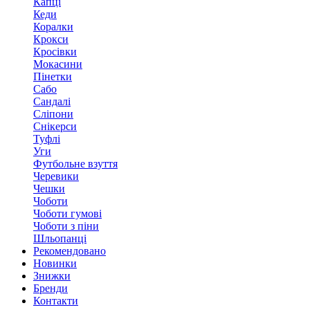
Капці
Кеди
Коралки
Крокси
Кросівки
Мокасини
Пінетки
Сабо
Сандалі
Сліпони
Снікерси
Туфлі
Уги
Футбольне взуття
Черевики
Чешки
Чоботи
Чоботи гумові
Чоботи з піни
Шльопанці
Рекомендовано
Новинки
Знижки
Бренди
Контакти