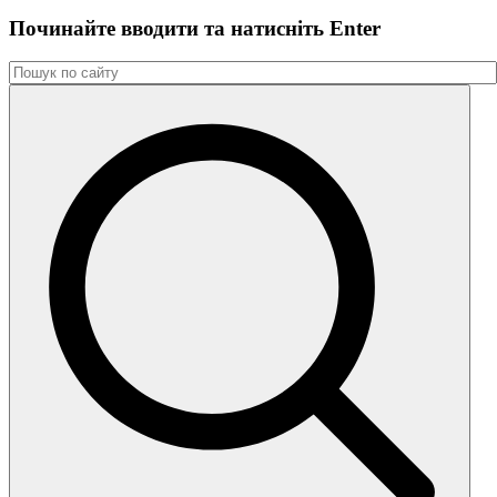
Починайте вводити та натиснiть Enter