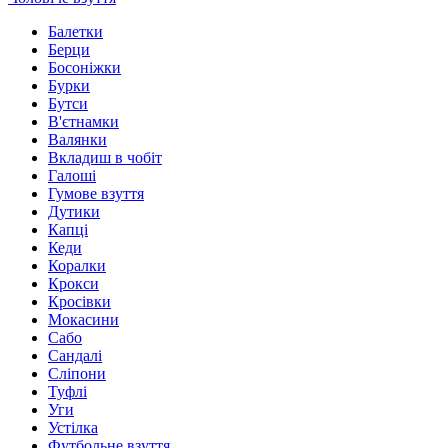
Балетки
Берци
Босоніжки
Бурки
Бутси
В'єтнамки
Валянки
Вкладиш в чобіт
Галоші
Гумове взуття
Дутики
Капці
Кеди
Коралки
Крокси
Кросівки
Мокасини
Сабо
Сандалі
Сліпони
Туфлі
Уги
Устілка
Футбольне взуття