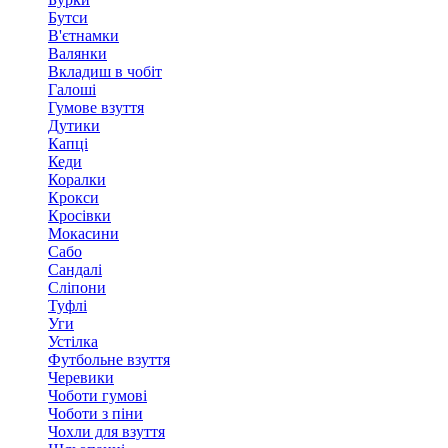
Бутси
В'єтнамки
Валянки
Вкладиш в чобіт
Галоші
Гумове взуття
Дутики
Капці
Кеди
Коралки
Крокси
Кросівки
Мокасини
Сабо
Сандалі
Сліпони
Туфлі
Уги
Устілка
Футбольне взуття
Черевики
Чоботи гумові
Чоботи з піни
Чохли для взуття