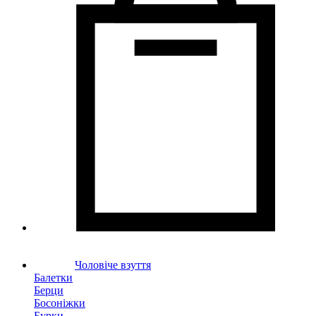
Чоловіче взуття
Балетки
Берци
Босоніжки
Бурки