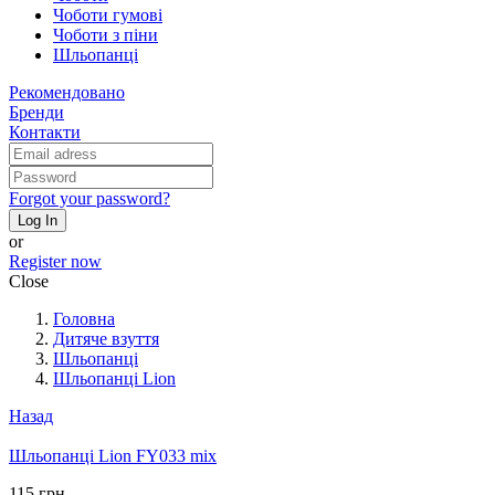
Чоботи гумові
Чоботи з піни
Шльопанці
Рекомендовано
Бренди
Контакти
Forgot your password?
Log In
or
Register now
Close
Головна
Дитяче взуття
Шльопанці
Шльопанці Lion
Назад
Шльопанці Lion FY033 mix
115 грн.