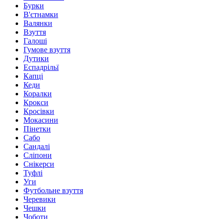
Бурки
В'єтнамки
Валянки
Взуття
Галоші
Гумове взуття
Дутики
Еспадрільї
Капці
Кеди
Коралки
Крокси
Кросівки
Мокасини
Пінетки
Сабо
Сандалі
Сліпони
Снікерси
Туфлі
Уги
Футбольне взуття
Черевики
Чешки
Чоботи