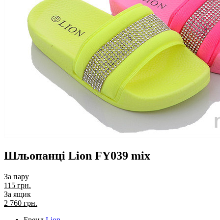
Шльопанці Lion FY039 mix
За пару
115 грн.
За ящик
2 760
грн.
Бренд
Lion