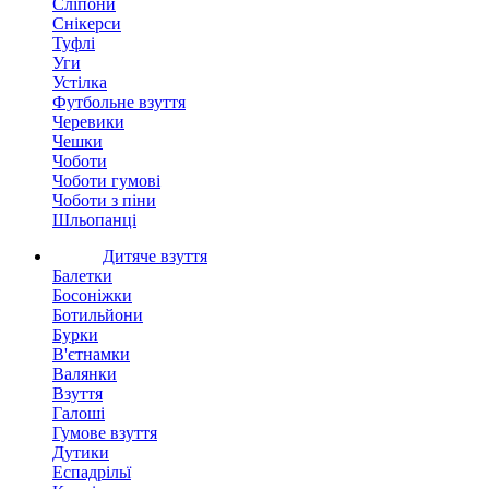
Сліпони
Снікерси
Туфлі
Уги
Устілка
Футбольне взуття
Черевики
Чешки
Чоботи
Чоботи гумові
Чоботи з піни
Шльопанці
Дитяче взуття
Балетки
Босоніжки
Ботильйони
Бурки
В'єтнамки
Валянки
Взуття
Галоші
Гумове взуття
Дутики
Еспадрільї