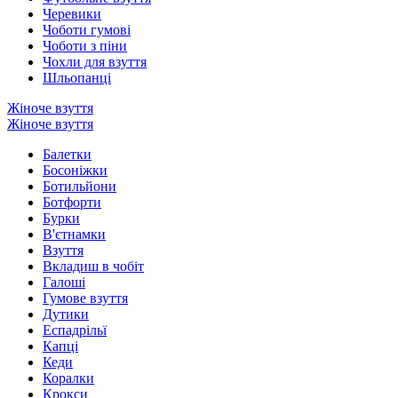
Черевики
Чоботи гумові
Чоботи з піни
Чохли для взуття
Шльопанці
Жіноче взуття
Жіноче взуття
Балетки
Босоніжки
Ботильйони
Ботфорти
Бурки
В'єтнамки
Взуття
Вкладиш в чобіт
Галоші
Гумове взуття
Дутики
Еспадрільї
Капці
Кеди
Коралки
Крокси