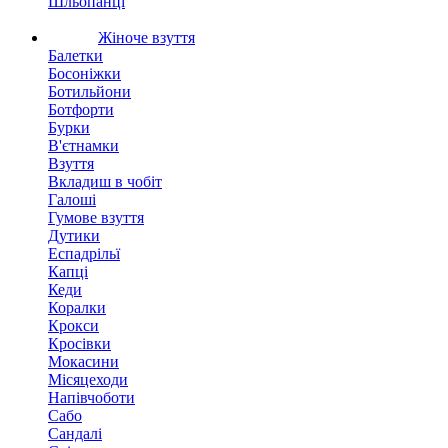
Шльопанці
Жіноче взуття
Балетки
Босоніжки
Ботильйони
Ботфорти
Бурки
В'єтнамки
Взуття
Вкладиш в чобіт
Галоші
Гумове взуття
Дутики
Еспадрільї
Капці
Кеди
Коралки
Крокси
Кросівки
Мокасини
Місяцеходи
Напівчоботи
Сабо
Сандалі