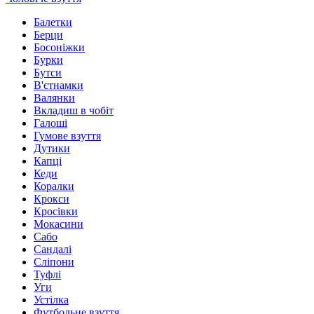
Балетки
Берци
Босоніжки
Бурки
Бутси
В'єтнамки
Валянки
Вкладиш в чобіт
Галоші
Гумове взуття
Дутики
Капці
Кеди
Коралки
Крокси
Кросівки
Мокасини
Сабо
Сандалі
Сліпони
Туфлі
Уги
Устілка
Футбольне взуття