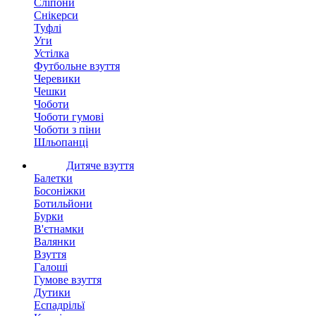
Сліпони
Снікерси
Туфлі
Уги
Устілка
Футбольне взуття
Черевики
Чешки
Чоботи
Чоботи гумові
Чоботи з піни
Шльопанці
Дитяче взуття
Балетки
Босоніжки
Ботильйони
Бурки
В'єтнамки
Валянки
Взуття
Галоші
Гумове взуття
Дутики
Еспадрільї