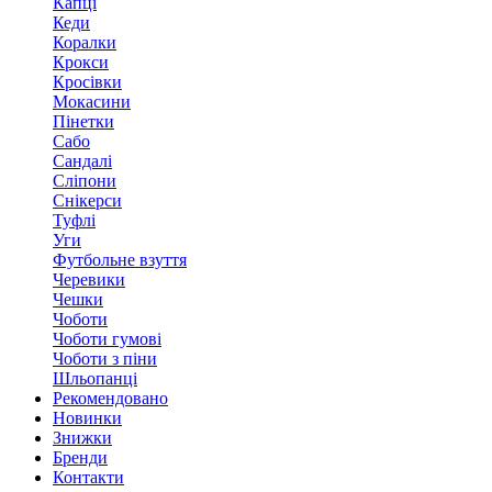
Капці
Кеди
Коралки
Крокси
Кросівки
Мокасини
Пінетки
Сабо
Сандалі
Сліпони
Снікерси
Туфлі
Уги
Футбольне взуття
Черевики
Чешки
Чоботи
Чоботи гумові
Чоботи з піни
Шльопанці
Рекомендовано
Новинки
Знижки
Бренди
Контакти