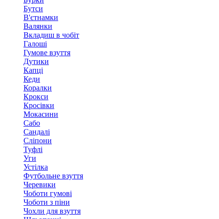
Бутси
В'єтнамки
Валянки
Вкладиш в чобіт
Галоші
Гумове взуття
Дутики
Капці
Кеди
Коралки
Крокси
Кросівки
Мокасини
Сабо
Сандалі
Сліпони
Туфлі
Уги
Устілка
Футбольне взуття
Черевики
Чоботи гумові
Чоботи з піни
Чохли для взуття