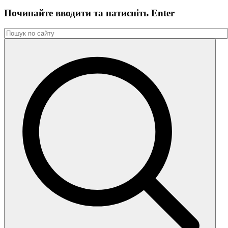
Починайте вводити та натиснiть Enter