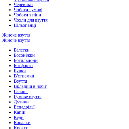
Черевики
Чоботи гумові
Чоботи з піни
Чохли для взуття
Шльопанці
Жіноче взуття
Жіноче взуття
Балетки
Босоніжки
Ботильйони
Ботфорти
Бурки
В'єтнамки
Взуття
Вкладиш в чобіт
Галоші
Гумове взуття
Дутики
Еспадрільї
Капці
Кеди
Коралки
Крокси