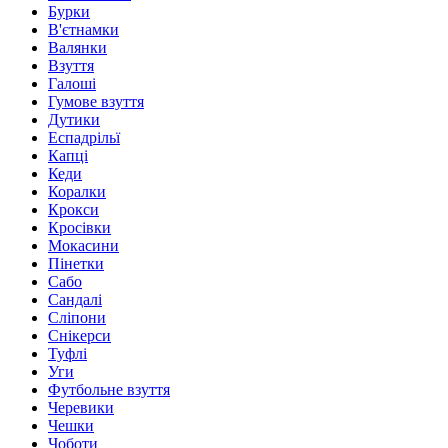
Бурки
В'єтнамки
Валянки
Взуття
Галоші
Гумове взуття
Дутики
Еспадрільї
Капці
Кеди
Коралки
Крокси
Кросівки
Мокасини
Пінетки
Сабо
Сандалі
Сліпони
Снікерси
Туфлі
Уги
Футбольне взуття
Черевики
Чешки
Чоботи