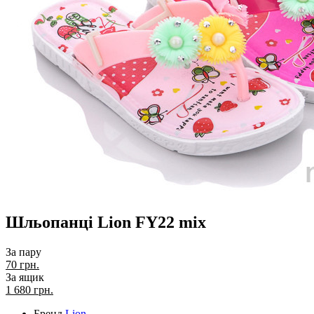
Шльопанці Lion FY22 mix
За пару
70 грн.
За ящик
1 680
грн.
Бренд
Lion