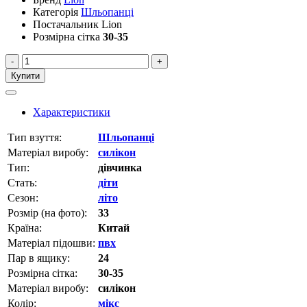
Категорія
Шльопанці
Постачальник
Lion
Розмірна сітка
30-35
-
+
Купити
Характеристики
Тип взуття:
Шльопанці
Матеріал виробу:
силікон
Тип:
дівчинка
Стать:
діти
Сезон:
літо
Розмір (на фото):
33
Країна:
Китай
Матеріал підошви:
пвх
Пар в ящику:
24
Розмірна сітка:
30-35
Матеріал виробу:
силікон
Колір:
мікс