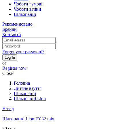
Чоботи гумові
Чоботи з піни
Шльопанці
Рекомендовано
Бренди
Контакти
Forgot your password?
Log In
or
Register now
Close
Головна
Дитяче взуття
Шльопанці
Шльопанці Lion
Назад
Шльопанці Lion FY32 mix
70 грн.