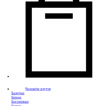
Чоловіче взуття
Балетки
Берци
Босоніжки
Бурки