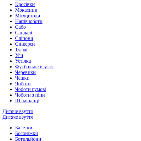
Кросівки
Мокасини
Місяцеходи
Напівчоботи
Сабо
Сандалі
Сліпони
Снікерси
Туфлі
Уги
Устілка
Футбольне взуття
Черевики
Чешки
Чоботи
Чоботи гумові
Чоботи з піни
Шльопанці
Дитяче взуття
Дитяче взуття
Балетки
Босоніжки
Ботильйони