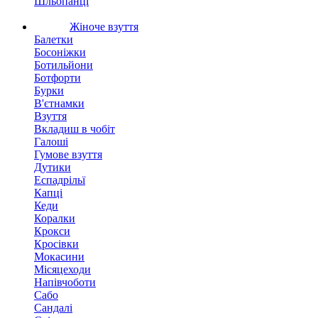
Шльопанці
Жіноче взуття
Балетки
Босоніжки
Ботильйони
Ботфорти
Бурки
В'єтнамки
Взуття
Вкладиш в чобіт
Галоші
Гумове взуття
Дутики
Еспадрільї
Капці
Кеди
Коралки
Крокси
Кросівки
Мокасини
Місяцеходи
Напівчоботи
Сабо
Сандалі