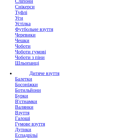
Сліпони
Снікерси
Туфлі
Уги
Устілка
Футбольне взуття
Черевики
Чешки
Чоботи
Чоботи гумові
Чоботи з піни
Шльопанці
Дитяче взуття
Балетки
Босоніжки
Ботильйони
Бурки
В'єтнамки
Валянки
Взуття
Галоші
Гумове взуття
Дутики
Еспадрільї