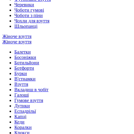
Черевики
Чоботи гумові
Чоботи з піни
Чохли для взуття
Шльопанці
Жіноче взуття
Жіноче взуття
Балетки
Босоніжки
Ботильйони
Ботфорти
Бурки
В'єтнамки
Взуття
Вкладиш в чобіт
Галоші
Гумове взуття
Дутики
Еспадрільї
Капці
Кеди
Коралки
Крокси