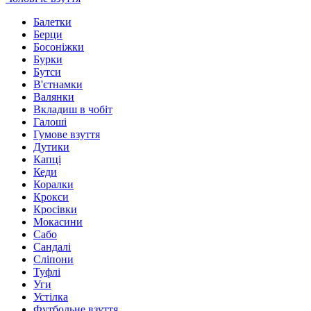
Балетки
Берци
Босоніжки
Бурки
Бутси
В'єтнамки
Валянки
Вкладиш в чобіт
Галоші
Гумове взуття
Дутики
Капці
Кеди
Коралки
Крокси
Кросівки
Мокасини
Сабо
Сандалі
Сліпони
Туфлі
Уги
Устілка
Футбольне взуття