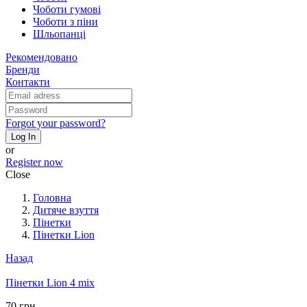
Чоботи гумові
Чоботи з піни
Шльопанці
Рекомендовано
Бренди
Контакти
Forgot your password?
Log In
or
Register now
Close
Головна
Дитяче взуття
Пінетки
Пінетки Lion
Назад
Пінетки Lion 4 mix
70 грн.