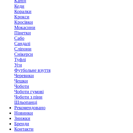
Капці
Кеди
Коралки
Крокси
Кросівки
Мокасини
Пінетки
Сабо
Сандалі
Сліпони
Снікерси
Туфлі
Уги
Футбольне взуття
Черевики
Чешки
Чоботи
Чоботи гумові
Чоботи з піни
Шльопанці
Рекомендовано
Новинки
Знижки
Бренди
Контакти