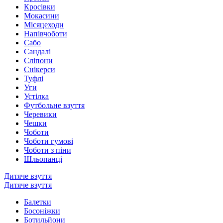
Кросівки
Мокасини
Місяцеходи
Напівчоботи
Сабо
Сандалі
Сліпони
Снікерси
Туфлі
Уги
Устілка
Футбольне взуття
Черевики
Чешки
Чоботи
Чоботи гумові
Чоботи з піни
Шльопанці
Дитяче взуття
Дитяче взуття
Балетки
Босоніжки
Ботильйони