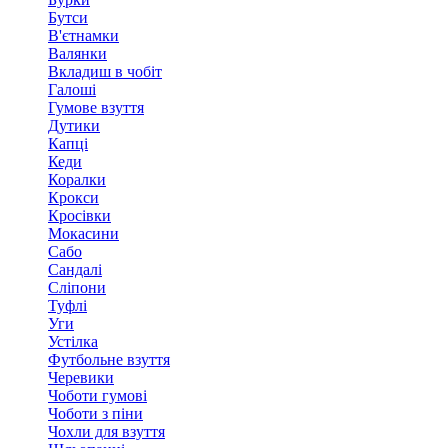
Бутси
В'єтнамки
Валянки
Вкладиш в чобіт
Галоші
Гумове взуття
Дутики
Капці
Кеди
Коралки
Крокси
Кросівки
Мокасини
Сабо
Сандалі
Сліпони
Туфлі
Уги
Устілка
Футбольне взуття
Черевики
Чоботи гумові
Чоботи з піни
Чохли для взуття