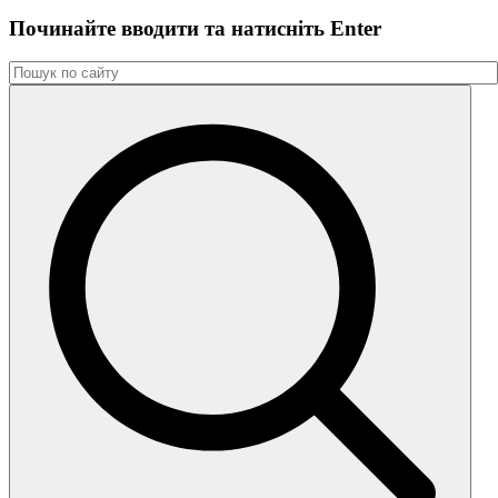
Починайте вводити та натиснiть Enter