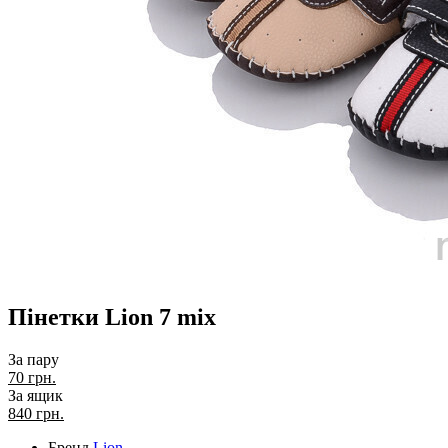
Пінетки Lion 7 mix
За пару
70 грн.
За ящик
840
грн.
Бренд
Lion