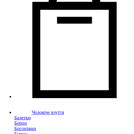
Чоловіче взуття
Балетки
Берци
Босоніжки
Бурки