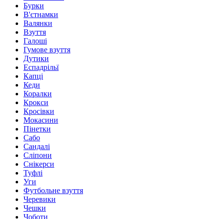
Бурки
В'єтнамки
Валянки
Взуття
Галоші
Гумове взуття
Дутики
Еспадрільї
Капці
Кеди
Коралки
Крокси
Кросівки
Мокасини
Пінетки
Сабо
Сандалі
Сліпони
Снікерси
Туфлі
Уги
Футбольне взуття
Черевики
Чешки
Чоботи